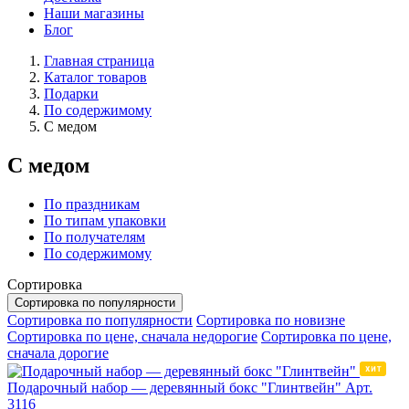
Наши магазины
Блог
Главная страница
Каталог товаров
Подарки
По содержимому
С медом
С медом
По праздникам
По типам упаковки
По получателям
По содержимому
Сортировка
Сортировка по популярности
Сортировка по популярности
Сортировка по новизне
Сортировка по цене, сначала недорогие
Сортировка по цене,
сначала дорогие
Подарочный набор — деревянный бокс "Глинтвейн"
Арт.
3116