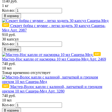
1140
руб.
1 кг
Кол-во:
В корзину
Секрет бобра с мумие - легко ходить 30 капсул Сашера-
Мед
Арт. 2087
910
руб.
30 капсул
Кол-во:
В корзину
Мастер-Нос капли от насморка 10 мл Сашера-Мед
Арт. 2469
740
руб.
10 мл
Товар
временно
отсутствует
Мастер-Волос капли с калиной, лапчаткой и грецким
орехом 10 мл Сашера-Мед
Арт. 3280
740
руб.
10 мл
Кол-во:
В корзину