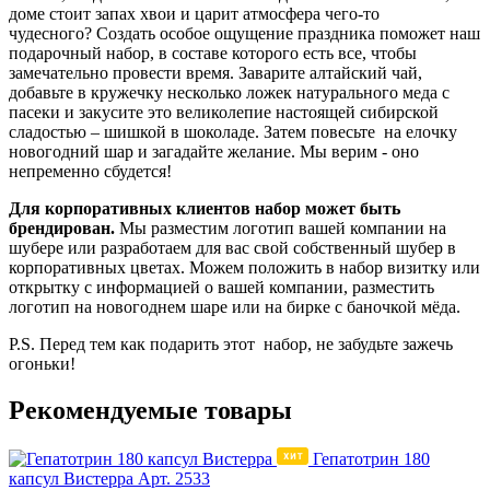
доме стоит запах хвои и царит атмосфера чего-то
чудесного? Создать особое ощущение праздника поможет наш
подарочный набор, в составе которого есть все, чтобы
замечательно провести время. Заварите алтайский чай,
добавьте в кружечку несколько ложек натурального меда с
пасеки и закусите это великолепие настоящей сибирской
сладостью – шишкой в шоколаде. Затем повесьте на елочку
новогодний шар и загадайте желание. Мы верим - оно
непременно сбудется!
Для корпоративных клиентов набор может быть
брендирован.
Мы разместим логотип вашей компании на
шубере или разработаем для вас свой собственный шубер в
корпоративных цветах. Можем положить в набор визитку или
открытку с информацией о вашей компании, разместить
логотип на новогоднем шаре или на бирке с баночкой мёда.
P.S. Перед тем как подарить этот набор, не забудьте зажечь
огоньки!
Рекомендуемые товары
Гепатотрин 180
капсул Вистерра
Арт. 2533