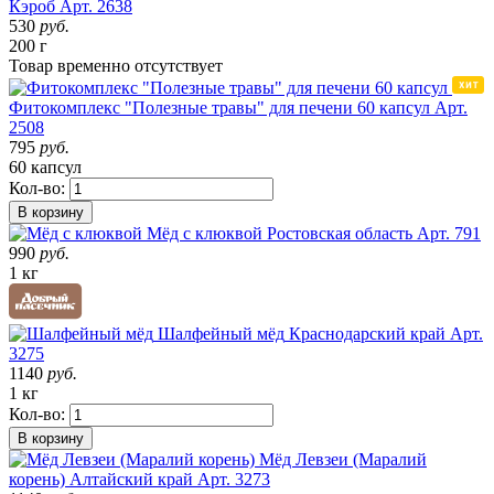
Кэроб
Арт. 2638
530
руб.
200 г
Товар
временно
отсутствует
Фитокомплекс "Полезные травы" для печени 60 капсул
Арт.
2508
795
руб.
60 капсул
Кол-во:
В корзину
Мёд с клюквой
Ростовская область
Арт. 791
990
руб.
1 кг
Шалфейный мёд
Краснодарский край
Арт.
3275
1140
руб.
1 кг
Кол-во:
В корзину
Мёд Левзеи (Маралий
корень)
Алтайский край
Арт. 3273