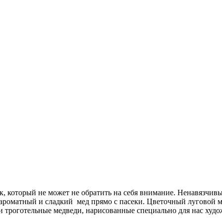
ок, который не может не обратить на себя внимание. Ненавязчив
ароматный и сладкий мед прямо с пасеки. Цветочный луговой мед
 и троготельные медведи, нарисованные специально для нас худ