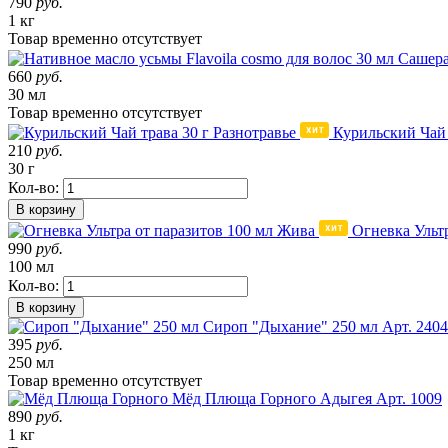
790
руб.
1 кг
Товар
временно
отсутствует
660
руб.
30 мл
Товар
временно
отсутствует
Курильский Чай 
210
руб.
30 г
Кол-во:
В корзину
Огневка Ульт
990
руб.
100 мл
Кол-во:
В корзину
Сироп "Дыхание" 250 мл
Арт. 2404
395
руб.
250 мл
Товар
временно
отсутствует
Мёд Плюща Горного
Адыгея
Арт. 1009
890
руб.
1 кг