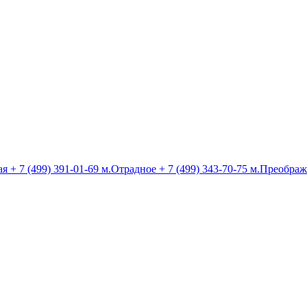
ая
+ 7 (499) 391-01-69
м.Отрадное
+ 7 (499) 343-70-75
м.Преображ