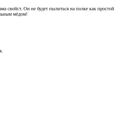
зма свойст. Он не будет пылиться на полке как простой
альным мёдом!
я.