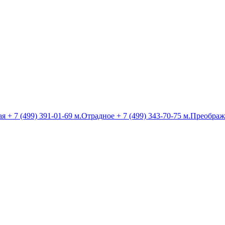
ая
+ 7 (499) 391-01-69
м.Отрадное
+ 7 (499) 343-70-75
м.Преображ