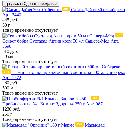
Предзаказ
Сделать предзаказ
Саган-Дайля 30 г Сибереко
Арт. 2440
445
руб.
30 г
Товар
временно
отсутствует
Секрет бобра Сустарад Актив крем 50 мл Сашера-Мед
Арт.
3698
510
руб.
50 мл
Товар
временно
отсутствует
Таежный эликсир клеточный сок пихты 500 мл Сибереко
Арт. 1272
260
руб.
500 мл
Товар
временно
отсутствует
Пробиофортис №1 Компас Здоровья 250 г
Арт. 987
1230
руб.
250 г
Товар
временно
отсутствует
Мармелад