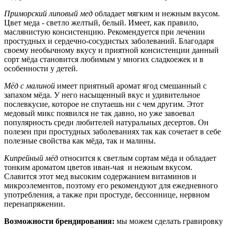
Приморский липовый мед
обладает мягким и нежным вкусом.
Цвет меда - светло желтый, белый. Имеет, как правило,
маслянистую консистенцию. Рекомендуется при лечении
простудных и сердечно-сосудистых заболеваний. Благодаря
своему необычному вкусу и приятной консистенции данный
сорт мёда становится любимым у многих сладкоежек и в
особенности у детей.
Мёд с малиной
имеет приятный аромат ягод смешанный с
запахом мёда. У него насыщенный вкус и удивительное
послевкусие, которое не спутаешь ни с чем другим. Этот
медовый микс появился не так давно, но уже завоевал
популярность среди любителей натуральных десертов. Он
полезен при простудных заболеваниях так как сочетает в себе
полезные свойства как мёда, так и малины.
Кипрейный мёд
относится к светлым сортам мёда и обладает
тонким ароматом цветов иван-чая и нежным вкусом.
Славится этот мед высоким содержанием витаминов и
микроэлементов, поэтому его рекомендуют для ежедневного
употребления, а также при простуде, бессоннице, нервном
перенапряжении.
Возможности брендирования:
мы можем сделать гравировку