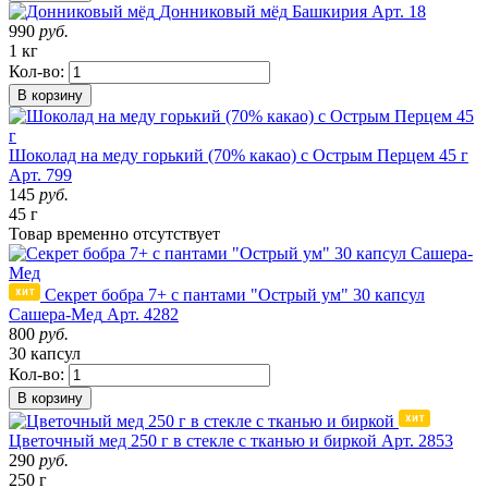
Донниковый мёд
Башкирия
Арт. 18
990
руб.
1 кг
Кол-во:
В корзину
Шоколад на меду горький (70% какао) с Острым Перцем 45 г
Арт. 799
145
руб.
45 г
Товар
временно
отсутствует
Секрет бобра 7+ с пантами "Острый ум" 30 капсул
Сашера-Мед
Арт. 4282
800
руб.
30 капсул
Кол-во:
В корзину
Цветочный мед 250 г в стекле с тканью и биркой
Арт. 2853
290
руб.
250 г