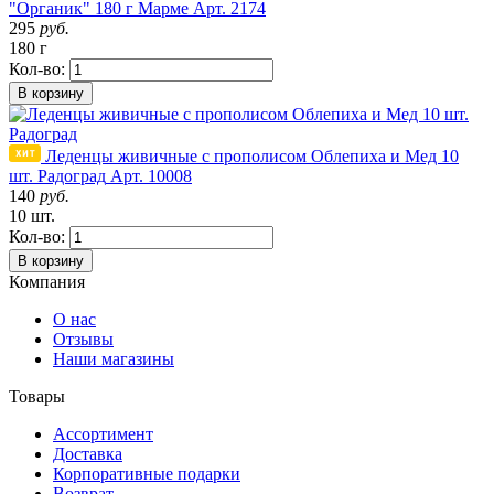
"Органик" 180 г Марме
Арт. 2174
295
руб.
180 г
Кол-во:
В корзину
Леденцы живичные с прополисом Облепиха и Мед 10
шт. Радоград
Арт. 10008
140
руб.
10 шт.
Кол-во:
В корзину
Компания
О нас
Отзывы
Наши магазины
Товары
Ассортимент
Доставка
Корпоративные подарки
Возврат