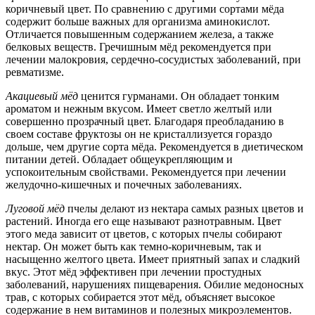
коричневый цвет. По сравнению с другими сортами мёда
содержит больше важных для организма аминокислот.
Отличается повышенным содержанием железа, а также
белковых веществ. Гречишным мёд рекомендуется при
лечении малокровия, сердечно-сосудистых заболеваний, при
ревматизме.
Акациевый мёд
ценится гурманами. Он обладает тонким
ароматом и нежным вкусом. Имеет светло желтый или
совершенно прозрачный цвет. Благодаря преобладанию в
своем составе фруктозы он не кристаллизуется гораздо
дольше, чем другие сорта мёда. Рекомендуется в диетическом
питании детей. Обладает общеукрепляющим и
успокоительным свойствами. Рекомендуется при лечении
желудочно-кишечных и почечных заболеваниях.
Луговой мёд
пчелы делают из нектара самых разных цветов и
растений. Иногда его еще называют разнотравным. Цвет
этого меда зависит от цветов, с которых пчелы собирают
нектар. Он может быть как темно-коричневым, так и
насыщенно желтого цвета. Имеет приятный запах и сладкий
вкус. Этот мёд эффективен при лечении простудных
заболеваний, нарушениях пищеварения. Обилие медоносных
трав, с которых собирается этот мёд, объясняет высокое
содержание в нем витаминов и полезных микроэлементов.