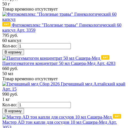
50 г
Товар
временно
отсутствует
Фитокомплекс "Полезные травы" Гинекологический 60
капсул
Арт. 3359
795
руб.
60 капсул
Кол-во:
В корзину
Пантогематоген концентрат 50 мл Сашера-Мед
Арт. 4283
660
руб.
50 мл
Товар
временно
отсутствует
Сбор 2026
Гречишный мед
Алтайский край
Арт. 15
990
руб.
1 кг
Кол-во:
В корзину
Мастер AD тон капли для сосудов 10 мл Сашера-Мед
Арт.
3053