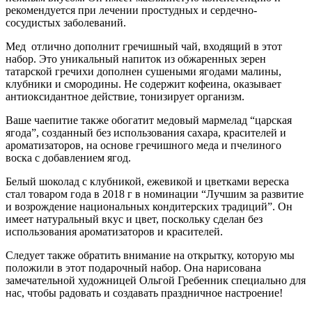
рекомендуется при лечении простудных и сердечно-
сосудистых заболеваний.
Мед отлично дополнит гречишный чай, входящий в этот
набор. Это уникальный напиток из обжаренных зерен
татарской гречихи дополнен сушеными ягодами малины,
клубники и смородины. Не содержит кофеина, оказывает
антиоксидантное действие, тонизирует организм.
Ваше чаепитие также обогатит медовый мармелад “царская
ягода”, созданный без использования сахара, красителей и
ароматизаторов, на основе гречишного меда и пчелиного
воска с добавлением ягод.
Белый шоколад с клубникой, ежевикой и цветками вереска
стал товаром года в 2018 г в номинации “Лучшим за развитие
и возрождение национальных кондитерских традиций”. Он
имеет натуральный вкус и цвет, поскольку сделан без
использования ароматизаторов и красителей.
Следует также обратить внимание на открытку, которую мы
положили в этот подарочный набор. Она нарисована
замечательной художницей Ольгой Гребенник специально для
нас, чтобы радовать и создавать праздничное настроение!