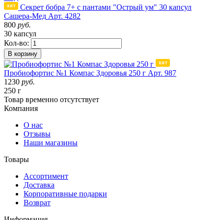
Секрет бобра 7+ с пантами "Острый ум" 30 капсул
Сашера-Мед
Арт. 4282
800
руб.
30 капсул
Кол-во:
В корзину
Пробиофортис №1 Компас Здоровья 250 г
Арт. 987
1230
руб.
250 г
Товар
временно
отсутствует
Компания
О нас
Отзывы
Наши магазины
Товары
Ассортимент
Доставка
Корпоративные подарки
Возврат
Информация