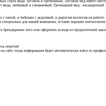
рных сорта меда: луговой и гречишный. Луговой мед имеет свет
т меда, любимый и узнаваемый. Гречишный мед - насыщенный и 
 с папой, и бабушке с дедушкой, и дорогим коллегам на работе.
специально для нашей компании, оставят хорошее впечатление 
ть брендирован лого или оформлен исходя из предпочтений заказ
есь опытом!
на сайт, тогда информация будет автоматически взята из профил