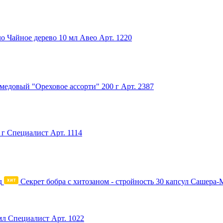
о Чайное дерево 10 мл Авео
Арт. 1220
медовый "Ореховое ассорти" 200 г
Арт. 2387
 г Специалист
Арт. 1114
Секрет бобра с хитозаном - стройность 30 капсул Сашера-
мл Специалист
Арт. 1022