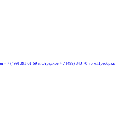
ая
+ 7 (499) 391-01-69
м.Отрадное
+ 7 (499) 343-70-75
м.Преображ