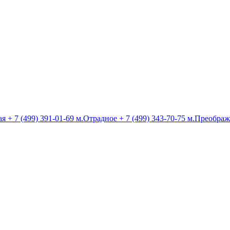
ая
+ 7 (499) 391-01-69
м.Отрадное
+ 7 (499) 343-70-75
м.Преображ