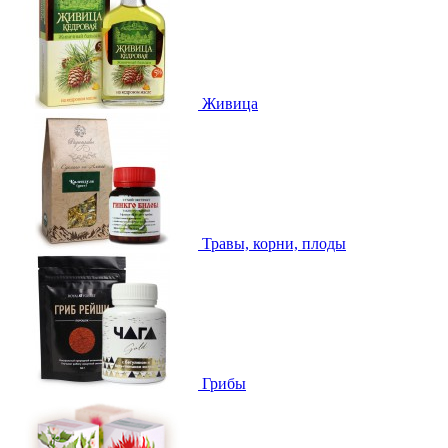
Живица
Травы, корни, плоды
Грибы