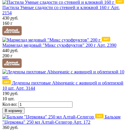
Пастила Умные сладости со стевией и клюквой 160 г
Арт.
2154
430
руб.
160 г
Мармелад медовый "Микс сухофруктов" 200 г
Арт. 2390
440
руб.
200 г
Леденцы пихтовые Abisorganic с живицей и облепихой
10 шт.
Арт. 3144
190
руб.
10 шт.
Кол-во:
В корзину
Бальзам
"Церковка" 250 мл Алтай-Селигор
Арт. 172
360
руб.