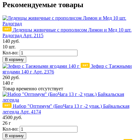
Рекомендуемые товары
Леденцы живичные с прополисом Лимон и Мед 10 шт.
Радоград
Арт. 2115
140
руб.
10 шт.
Кол-во:
В корзину
Зефир с Таежными
ягодами 140 г
Арт. 2376
260
руб.
140 г
Товар
временно
отсутствует
Набор "Оптимум" (БиоЧага 13 г -2 упак.) Байкальская
легенда
Арт. 4174
4500
руб.
26 г
Кол-во:
В корзину