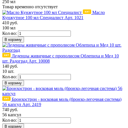
250 мл
Товар
временно
отсутствует
Масло
Кунжутное 100 мл Специалист
Арт. 1021
410
руб.
100 мл
Кол-во:
В корзину
Леденцы живичные с прополисом Облепиха и Мед 10
шт. Радоград
Арт. 10008
140
руб.
10 шт.
Кол-во:
В корзину
Бронхострон - восковая моль (бронхо-легочная система)
56 капсул
Арт. 2419
740
руб.
56 капсул
Кол-во:
В корзину