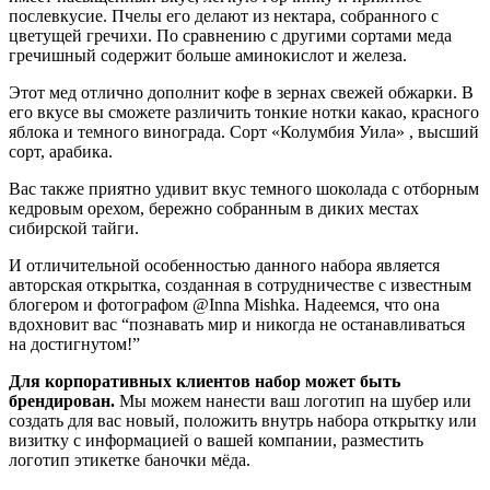
послевкусие. Пчелы его делают из нектара, собранного с
цветущей гречихи. По сравнению с другими сортами меда
гречишный содержит больше аминокислот и железа.
Этот мед отлично дополнит кофе в зернах свежей обжарки. В
его вкусе вы сможете различить тонкие нотки какао, красного
яблока и темного винограда. Сорт «Колумбия Уила» , высший
сорт, арабика.
Вас также приятно удивит вкус темного шоколада с отборным
кедровым орехом, бережно собранным в диких местах
сибирской тайги.
И отличительной особенностью данного набора является
авторская открытка, созданная в сотрудничестве с известным
блогером и фотографом @Inna Mishka. Надеемся, что она
вдохновит вас “познавать мир и никогда не останавливаться
на достигнутом!”
Для корпоративных клиентов набор может быть
брендирован.
Мы можем нанести ваш логотип на шубер или
создать для вас новый, положить внутрь набора открытку или
визитку с информацией о вашей компании, разместить
логотип этикетке баночки мёда.