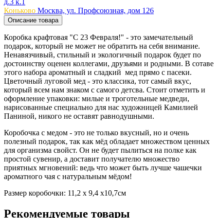
д.3 к.1
Коньково
Москва, ул. Профсоюзная, дом 126
Описание товара
Коробка крафтовая "С 23 Февраля!" - это замечательный
подарок, который не может не обратить на себя внимание.
Ненавязчивый, стильный и экологичный подарок будет по
достоинству оценен коллегами, друзьями и родными. В сотаве
этого набора ароматный и сладкий мед прямо с пасеки.
Цветочный луговой мед - это классика, тот самый вкус,
который всем нам знаком с самого детсва. Стоит отметить и
оформление упаковки: милые и троготельные медведи,
нарисованные специально для нас художницей Камилией
Паниной, никого не оставят равнодушными.
Коробочка с медом - это не только вкусный, но и очень
полезный подарок, так как мёд обладает множеством ценных
для организма свойст. Он не будет пылиться на полке как
простой сувенир, а доставит получателю множество
приятных мгновений: ведь что может быть лучше чашечки
ароматного чая с натуральным мёдом!
Размер коробочки: 11,2 х 9,4 х10,7см
Рекомендуемые товары