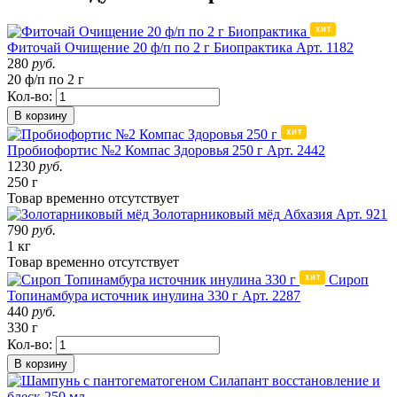
Фиточай Очищение 20 ф/п по 2 г Биопрактика
Арт. 1182
280
руб.
20 ф/п по 2 г
Кол-во:
В корзину
Пробиофортис №2 Компас Здоровья 250 г
Арт. 2442
1230
руб.
250 г
Товар
временно
отсутствует
Золотарниковый мёд
Абхазия
Арт. 921
790
руб.
1 кг
Товар
временно
отсутствует
Сироп
Топинамбура источник инулина 330 г
Арт. 2287
440
руб.
330 г
Кол-во:
В корзину