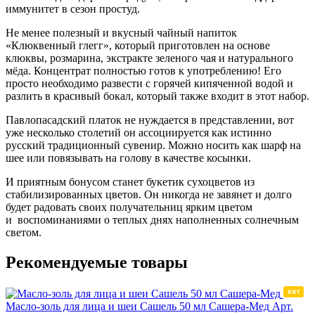
иммунитет в сезон простуд.
Не менее полезный и вкусный чайный напиток
«Клюквенный глегг», который приготовлен на основе
клюквы, розмарина, экстракте зеленого чая и натурального
мёда. Концентрат полностью готов к употреблению! Его
просто необходимо развести с горячей кипяченной водой и
разлить в красивый бокал, который также входит в этот набор.
Павлопасадский платок не нуждается в представлении, вот
уже несколько столетий он ассоциируется как истинно
русский традиционный сувенир. Можно носить как шарф на
шее или повязывать на голову в качестве косынки.
И приятным бонусом станет букетик сухоцветов из
стабилизированных цветов. Он никогда не завянет и долго
будет радовать своих получательниц ярким цветом
и воспоминаниями о теплых днях наполненных солнечным
светом.
Рекомендуемые товары
Масло-золь для лица и шеи Сашель 50 мл Сашера-Мед
Арт.