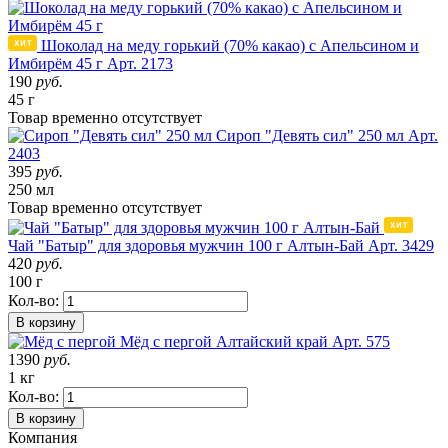
Шоколад на меду горький (70% какао) с Апельсином и
Имбирём 45 г
Арт. 2173
190
руб.
45 г
Товар
временно
отсутствует
Сироп "Девять сил" 250 мл
Арт.
2403
395
руб.
250 мл
Товар
временно
отсутствует
Чай "Батыр" для здоровья мужчин 100 г Алтын-Бай
Арт. 3429
420
руб.
100 г
Кол-во:
В корзину
Мёд с пергой
Алтайский край
Арт. 575
1390
руб.
1 кг
Кол-во:
В корзину
Компания