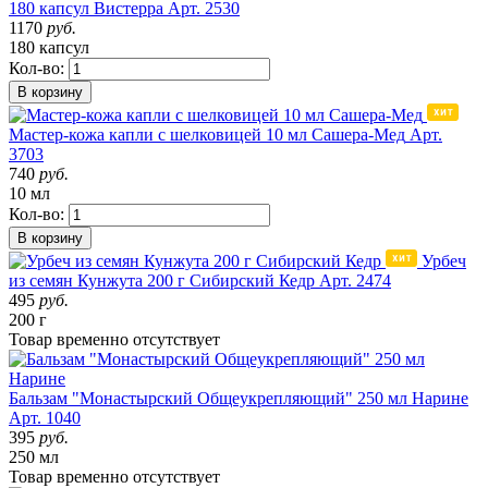
180 капсул Вистерра
Арт. 2530
1170
руб.
180 капсул
Кол-во:
В корзину
Мастер-кожа капли с шелковицей 10 мл Сашера-Мед
Арт.
3703
740
руб.
10 мл
Кол-во:
В корзину
Урбеч
из семян Кунжута 200 г Сибирский Кедр
Арт. 2474
495
руб.
200 г
Товар
временно
отсутствует
Бальзам "Монастырский Общеукрепляющий" 250 мл Нарине
Арт. 1040
395
руб.
250 мл
Товар
временно
отсутствует