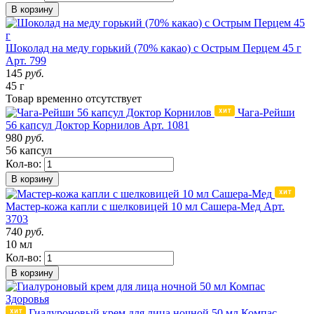
В корзину
Шоколад на меду горький (70% какао) с Острым Перцем 45 г
Арт. 799
145
руб.
45 г
Товар
временно
отсутствует
Чага-Рейши
56 капсул Доктор Корнилов
Арт. 1081
980
руб.
56 капсул
Кол-во:
В корзину
Мастер-кожа капли с шелковицей 10 мл Сашера-Мед
Арт.
3703
740
руб.
10 мл
Кол-во:
В корзину
Гиалуроновый крем для лица ночной 50 мл Компас