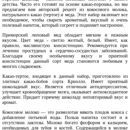
детства. Часто его готовят на основе какао-порошка, но мы
предлагаем вам авторский рецепт из кокосового молока,
натурального какао (тертое) и меда. Этот набор включает все
необходимое, чтобы сварить ароматный, вкусный и очень
полезный напиток, который согреет и поднимет настроение.
П
риморский липовый мед обладает мягким и нежным
вкусом. Цвет меда - светло желтый, белый. Имеет, как
правило, маслянистую консистенцию. Рекомендуется при
лечении простудных и сердечно-сосудистых заболеваний.
Благодаря своему необычному вкусу и приятной
консистенции данный сорт меда становится любимым у
многих сладкоежек.
Какао-тертое, входящее в данный набор, приготовлено из
элитных какао-бобов сорта Криолло. Имеет приятный
шоколадный вкус. Является отличным антидепрессантом,
улучшает кровообращение мозга, оказывает антиоксидантное
действие. Придает горячему шоколаду неповторимый вкус и
аромат.
Кокосовое молоко
— это размолотая мякоть плодов кокоса с
добавление питьевой воды. Польза напитка состоит и в
отсутствии лактозы. Молоко богато фосфором и кальцием,
необходимых для зубов и костей. Содержащийся в молоке