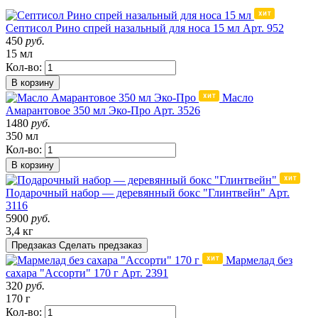
Септисол Рино спрей назальный для носа 15 мл
Арт. 952
450
руб.
15 мл
Кол-во:
В корзину
Масло
Амарантовое 350 мл Эко-Про
Арт. 3526
1480
руб.
350 мл
Кол-во:
В корзину
Подарочный набор — деревянный бокс "Глинтвейн"
Арт.
3116
5900
руб.
3,4 кг
Предзаказ
Сделать предзаказ
Мармелад без
сахара "Ассорти" 170 г
Арт. 2391
320
руб.
170 г
Кол-во: