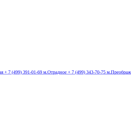
ая
+ 7 (499) 391-01-69
м.Отрадное
+ 7 (499) 343-70-75
м.Преображ