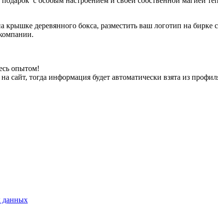
о подарок с особым настроением и своей собственной магией теп
а крышке деревянного бокса, разместить ваш логотип на бирке с 
 компании.
есь опытом!
на сайт, тогда информация будет автоматически взята из профил
х данных