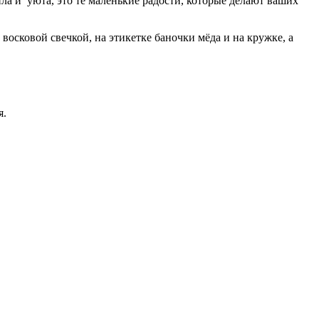
ла и уюта, это те маленькие радости, которые делают ваших
восковой свечкой, на этикетке баночки мёда и на кружке, а
я.