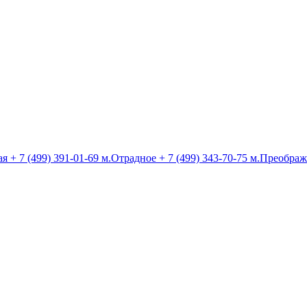
ая
+ 7 (499) 391-01-69
м.Отрадное
+ 7 (499) 343-70-75
м.Преображ