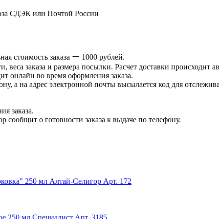
оза СДЭК или Почтой России
ая стоимость заказа ー 1000 рублей.
и, веса заказа и размера посылки. Расчет доставки происходит а
ит онлайн во время оформления заказа.
ну, а на адрес электронной почты высылается код для отслеживан
ия заказа.
р сообщит о готовности заказа к выдаче по телефону.
рковка" 250 мл Алтай-Селигор
Арт. 172
е 250 мл Специалист
Арт. 3185