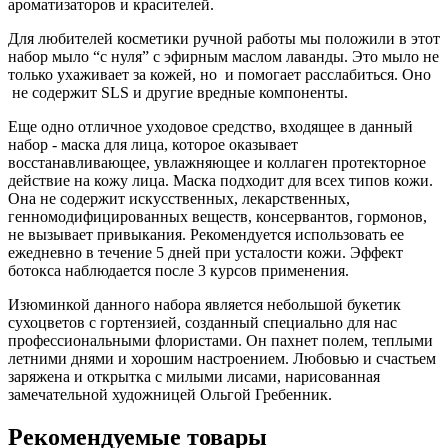
ароматизаторов и красителей.
Для любителей косметики ручной работы мы положили в этот
набор мыло “с нуля” с эфирным маслом лаванды. Это мыло не
только ухаживает за кожей, но и помогает расслабиться. Оно
не содержит SLS и другие вредные компоненты.
Еще одно отличное уходовое средство, входящее в данный
набор - маска для лица, которое оказывает
восстанавливающее, увлажняющее и коллаген протекторное
действие на кожу лица. Маска подходит для всех типов кожи.
Она не содержит искусственных, лекарственных,
генномодифицированных веществ, консервантов, гормонов,
не вызывает привыкания. Рекомендуется использовать ее
ежедневно в течение 5 дней при усталости кожи. Эффект
ботокса наблюдается после 3 курсов применения.
Изюминкой данного набора является небольшой букетик
сухоцветов с гортензией, созданный специально для нас
профессиональными флористами. Он пахнет полем, теплыми
летними днями и хорошим настроением. Любовью и счастьем
заряжена и открытка с милыми лисами, нарисованная
замечательной художницей Ольгой Гребенник.
Рекомендуемые товары