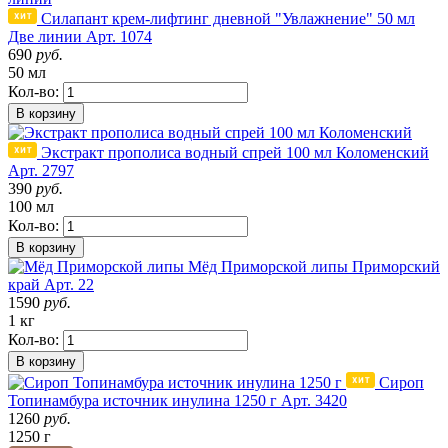
Силапант крем-лифтинг дневной "Увлажнение" 50 мл
Две линии
Арт. 1074
690
руб.
50 мл
Кол-во:
В корзину
Экстракт прополиса водный спрей 100 мл Коломенский
Арт. 2797
390
руб.
100 мл
Кол-во:
В корзину
Мёд Приморской липы
Приморский
край
Арт. 22
1590
руб.
1 кг
Кол-во:
В корзину
Сироп
Топинамбура источник инулина 1250 г
Арт. 3420
1260
руб.
1250 г