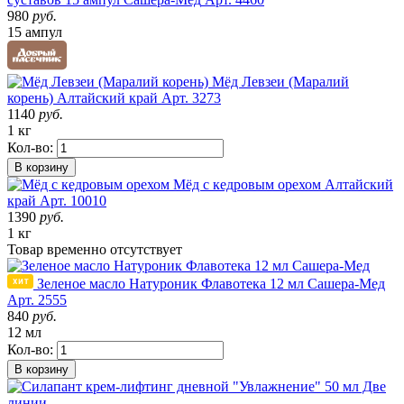
980
руб.
15 ампул
Мёд Левзеи (Маралий
корень)
Алтайский край
Арт. 3273
1140
руб.
1 кг
Кол-во:
В корзину
Мёд с кедровым орехом
Алтайский
край
Арт. 10010
1390
руб.
1 кг
Товар
временно
отсутствует
Зеленое масло Натуроник Флавотека 12 мл Сашера-Мед
Арт. 2555
840
руб.
12 мл
Кол-во:
В корзину