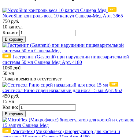
NovoSlim контроль веса 10 капсул Сашера-Мед
Арт. 3865
750
руб.
10 капсул
Кол-во:
В корзину
Гастренит (Gastrenit) при нарушении пищеварительной
системы 50 мл Сашера-Мед
Арт. 4180
1060
руб.
50 мл
Товар
временно
отсутствует
Септисол Рино спрей назальный для носа 15 мл
Арт. 952
450
руб.
15 мл
Кол-во:
В корзину
MicroFlex (Микрофлекс) биорегулятор для костей и
суставов 15 ампул Сашера-Мед
Арт. 4460