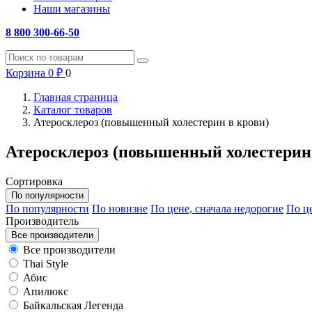
Наши магазины
8 800 300-66-50
Корзина
0
₽
0
Главная страница
Каталог товаров
Атеросклероз (повышенный холестерин в крови)
Атеросклероз (повышенный холестерин 
Сортировка
По популярности
По популярности
По новизне
По цене, сначала недорогие
По це
Производитель
Все производители
Все производители
Thai Style
Абис
Апилюкс
Байкальская Легенда