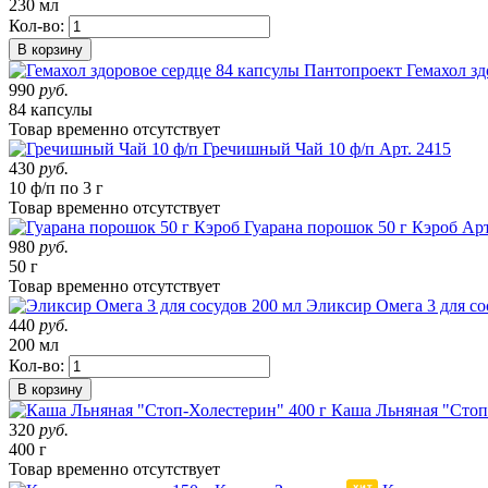
230 мл
Кол-во:
В корзину
Гемахол зд
990
руб.
84 капсулы
Товар
временно
отсутствует
Гречишный Чай 10 ф/п
Арт. 2415
430
руб.
10 ф/п по 3 г
Товар
временно
отсутствует
Гуарана порошок 50 г Кэроб
Арт
980
руб.
50 г
Товар
временно
отсутствует
Эликсир Омега 3 для со
440
руб.
200 мл
Кол-во:
В корзину
Каша Льняная "Стоп
320
руб.
400 г
Товар
временно
отсутствует