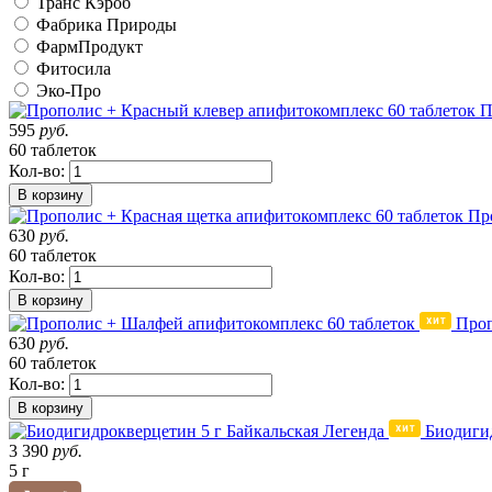
Транс Кэроб
Фабрика Природы
ФармПродукт
Фитосила
Эко-Про
П
595
руб.
60 таблеток
Кол-во:
В корзину
Пр
630
руб.
60 таблеток
Кол-во:
В корзину
Проп
630
руб.
60 таблеток
Кол-во:
В корзину
Биодигид
3 390
руб.
5 г