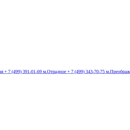
ая
+ 7 (499) 391-01-69
м.Отрадное
+ 7 (499) 343-70-75
м.Преображ