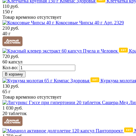
Клетчатка кру
110
руб.
150 г
Товар
временно
отсутствует
Кокосовые Чипсы 40 г
Арт. 2329
210
руб.
40 г
Кра
720
руб.
60 капсул
Кол-во:
В корзину
Куркума молотая
130
руб.
65 г
Товар
временно
отсутствует
Ли
1 030
руб.
20 таблеток