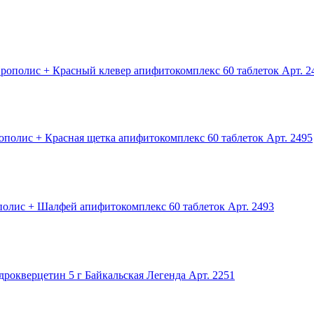
рополис + Красный клевер апифитокомплекс 60 таблеток
Арт. 2
ополис + Красная щетка апифитокомплекс 60 таблеток
Арт. 2495
олис + Шалфей апифитокомплекс 60 таблеток
Арт. 2493
рокверцетин 5 г Байкальская Легенда
Арт. 2251