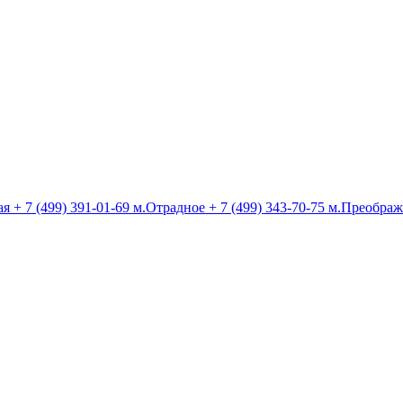
ая
+ 7 (499) 391-01-69
м.Отрадное
+ 7 (499) 343-70-75
м.Преображ