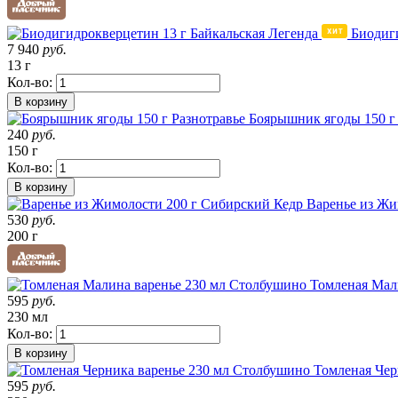
Биодиг
7 940
руб.
13 г
Кол-во:
В корзину
Боярышник ягоды 150 г 
240
руб.
150 г
Кол-во:
В корзину
Варенье из Жи
530
руб.
200 г
Томленая Мал
595
руб.
230 мл
Кол-во:
В корзину
Томленая Чер
595
руб.