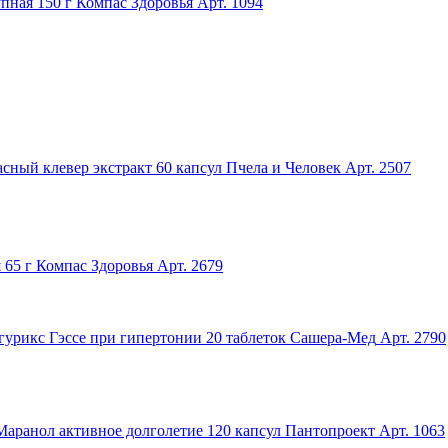
пная 150 г Компас Здоровья
Арт. 1094
сный клевер экстракт 60 капсул Пчела и Человек
Арт. 2507
 65 г Компас Здоровья
Арт. 2679
гурикс Гэссе при гипертонии 20 таблеток Сашера-Мед
Арт. 2790
Маранол активное долголетие 120 капсул Пантопроект
Арт. 1063