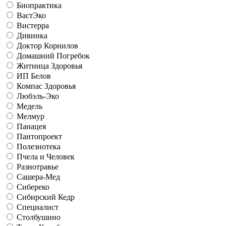
Биопрактика
ВастЭко
Вистерра
Дивинка
Доктор Корнилов
Домашний Погребок
Житница Здоровья
ИП Белов
Компас Здоровья
Любэль-Эко
Медель
Мелмур
Панацея
Пантопроект
Полезнотека
Пчела и Человек
Разнотравье
Сашера-Мед
Сибереко
Сибирский Кедр
Специалист
Столбушино