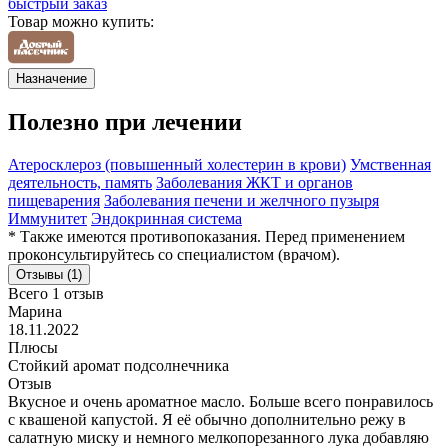
быстрый заказ
Товар можно купить:
Назначение
Полезно при лечении
Атеросклероз (повышенный холестерин в крови)
Умственная
деятельность, память
Заболевания ЖКТ и органов
пищеварения
Заболевания печени и желчного пузыря
Иммунитет
Эндокринная система
* Также имеются противопоказания. Перед применением
проконсультируйтесь со специалистом (врачом).
Отзывы (1)
Всего 1 отзыв
Марина
18.11.2022
Плюсы
Стойкий аромат подсолнечника
Отзыв
Вкусное и очень ароматное масло. Больше всего понравилось
с квашеной капустой. Я её обычно дополнительно режу в
салатную миску и немного мелкопорезанного лука добавляю