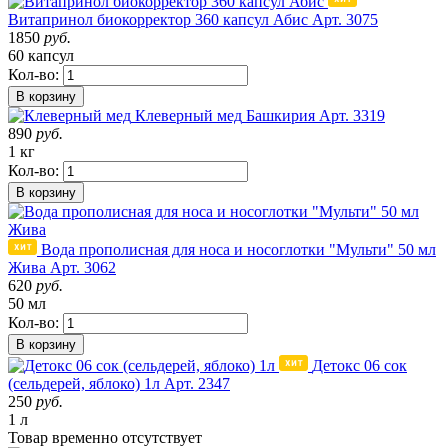
Витапринол биокорректор 360 капсул Абис
Арт. 3075
1850
руб.
60 капсул
Кол-во:
В корзину
Клеверный мед
Башкирия
Арт. 3319
890
руб.
1 кг
Кол-во:
В корзину
Вода прополисная для носа и носоглотки "Мульти" 50 мл
Жива
Арт. 3062
620
руб.
50 мл
Кол-во:
В корзину
Детокс 06 сок
(сельдерей, яблоко) 1л
Арт. 2347
250
руб.
1 л
Товар
временно
отсутствует