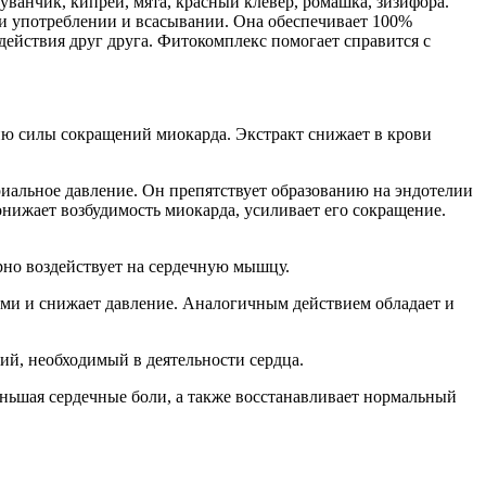
ванчик, кипрей, мята, красный клевер, ромашка, зизифора.
ри употреблении и всасывании. Она обеспечивает 100%
ействия друг друга. Фитокомплекс помогает справится с
ию силы сокращений миокарда. Экстракт снижает в крови
иальное давление. Он препятствует образованию на эндотелии
онижает возбудимость миокарда, усиливает его сокращение.
рно воздействует на сердечную мышцу.
ами и снижает давление. Аналогичным действием обладает и
ий, необходимый в деятельности сердца.
еньшая сердечные боли, а также восстанавливает нормальный