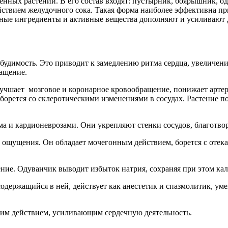
ных растений. В его состав входят: пустырник, боярышник, оду
йствием желудочного сока. Такая форма наиболее эффективна п
ные ингредиенты и активные вещества дополняют и усиливают д
будимость. Это приводит к замедлению ритма сердца, увеличен
ращение.
учшает мозговое и коронарное кровообращение, понижает артер
 борется со склеротическими изменениями в сосудах. Растение п
а и кардионеврозами. Они укрепляют стенки сосудов, благотво
 ощущения. Он обладает мочегонным действием, борется с отек
ние. Одуванчик выводит избыток натрия, сохраняя при этом кал
одержащийся в ней, действует как анестетик и спазмолитик, ум
им действием, усиливающим сердечную деятельность.