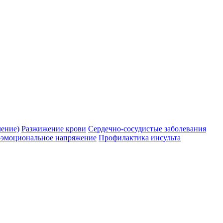
.
ление)
Разжижение крови
Сердечно-сосудистые заболевания
-эмоциональное напряжение
Профилактика инсульта