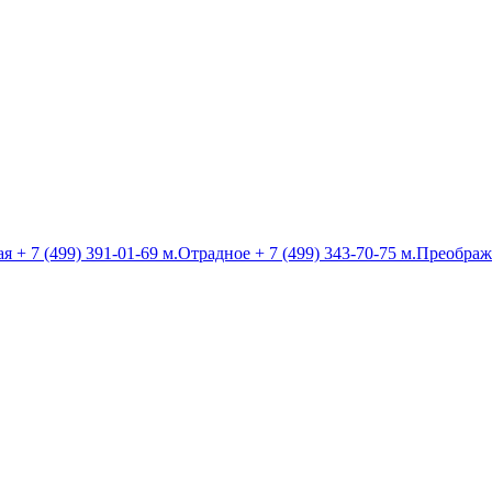
ая
+ 7 (499) 391-01-69
м.Отрадное
+ 7 (499) 343-70-75
м.Преображ