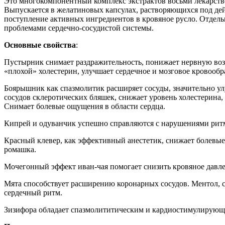
Это многокомпонентный комплекс экстрактов восьми лекарствен
Выпускается в желатиновых капсулах, растворяющихся под де
поступление активных ингредиентов в кровяное русло. Отдель
проблемами сердечно-сосудистой системы.
Основные свойства
:
Пустырник снимает раздражительность, понижает нервную воз
«плохой» холестерин, улучшает сердечное и мозговое кровооб
Боярышник как спазмолитик расширяет сосуды, значительно ул
сосудов склеротических бляшек, снижает уровень холестерина,
Снимает болевые ощущения в области сердца.
Кипрей и одуванчик успешно справляются с нарушениями ритм
Красный клевер, как эффективный анестетик, снижает болевые
ромашка.
Мочегонный эффект иван-чая помогает снизить кровяное давле
Мята способствует расширению коронарных сосудов. Ментол, с
сердечный ритм.
Зизифора обладает спазмолититическим и кардиостимулирующ