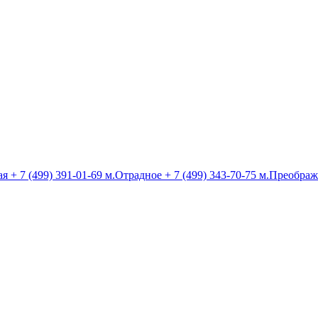
ая
+ 7 (499) 391-01-69
м.Отрадное
+ 7 (499) 343-70-75
м.Преображ