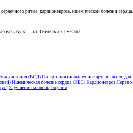
сердечного ритма, кардионевроза, ишемической болезни сердца
до еды. Курс — от 3 недель до 1 месяца.
стая дистония (ВСД)
Гипертония (повышенное артериальное дав
зней)
Ишемическая болезнь сердца (ИБС)
Кардионевроз
Нервно
нус)
Улучшение кровообращения