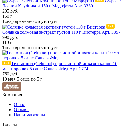
Суфле с
Лесной Клубникой 150 г Медофеты
Арт. 3339
295
руб.
150 г
Товар
временно
отсутствует
Солянка холмовая экстракт густой 110 г Вистерра
Арт. 3357
990
руб.
110 г
Товар
временно
отсутствует
Гельминол (Gelminol) при глистной инвазии капли 10
мл+ порошок 5 саше Сашера-Мед
Арт. 2774
760
руб.
10 мл+ 5 саше по 5 г
Компания
О нас
Отзывы
Наши магазины
Товары