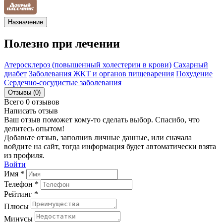
Назначение
Полезно при лечении
Атеросклероз (повышенный холестерин в крови)
Сахарный
диабет
Заболевания ЖКТ и органов пищеварения
Похудение
Сердечно-сосудистые заболевания
Отзывы (0)
Всего 0 отзывов
Написать отзыв
Ваш отзыв поможет кому-то сделать выбор. Спасибо, что
делитесь опытом!
Добавьте отзыв, заполнив личные данные, или сначала
войдите на сайт, тогда информация будет автоматически взята
из профиля.
Войти
Имя *
Телефон *
Рейтинг *
Плюсы
Минусы