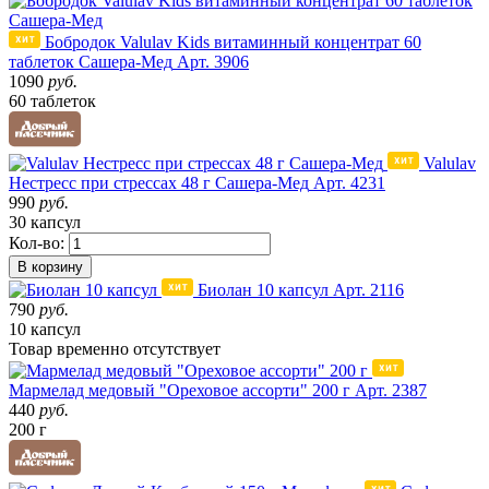
Бобродок Valulav Kids витаминный концентрат 60
таблеток Сашера-Мед
Арт. 3906
1090
руб.
60 таблеток
Valulav
Нестресс при стрессах 48 г Сашера-Мед
Арт. 4231
990
руб.
30 капсул
Кол-во:
В корзину
Биолан 10 капсул
Арт. 2116
790
руб.
10 капсул
Товар
временно
отсутствует
Мармелад медовый "Ореховое ассорти" 200 г
Арт. 2387
440
руб.
200 г