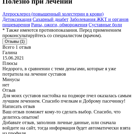
Полезно при лечении
Атеросклероз (повышенный холестерин в крови)
Детоксикация
Сахарный диабет
Заболевания ЖКТ и органов
пищеварения
Раны, ожоги, обморожения
Суставные боли
* Также имеются противопоказания. Перед применением
проконсультируйтесь со специалистом (врачом).
Отзывы (1)
Всего 1 отзыв
Галина
15.06.2021
Плюсы
Недорого, в сравнении с теми деньгами, которые я уже
потратила на лечение суставов
Минусы
нет
Отзыв
Для моих суставов настойка на подморе пчел оказалась самым
лучшим лечением. Спасибо пчелкам и Доброму пасечнику!
Написать отзыв
Ваш отзыв поможет кому-то сделать выбор. Спасибо, что
делитесь опытом!
Добавьте отзыв, заполнив личные данные, или сначала
войдите на сайт, тогда информация будет автоматически взята
из профиля.