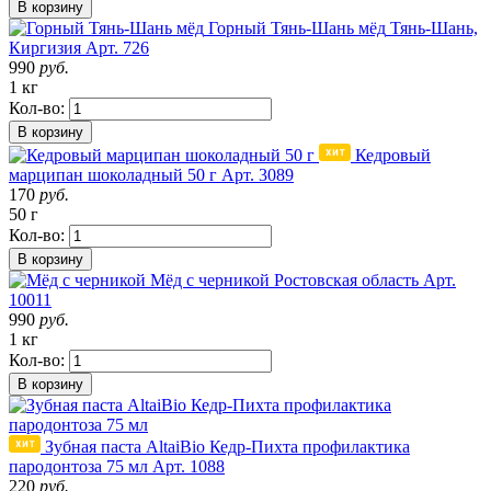
В корзину
Горный Тянь-Шань мёд
Тянь-Шань,
Киргизия
Арт. 726
990
руб.
1 кг
Кол-во:
В корзину
Кедровый
марципан шоколадный 50 г
Арт. 3089
170
руб.
50 г
Кол-во:
В корзину
Мёд с черникой
Ростовская область
Арт.
10011
990
руб.
1 кг
Кол-во:
В корзину
Зубная паста AltaiBio Кедр-Пихта профилактика
пародонтоза 75 мл
Арт. 1088
220
руб.