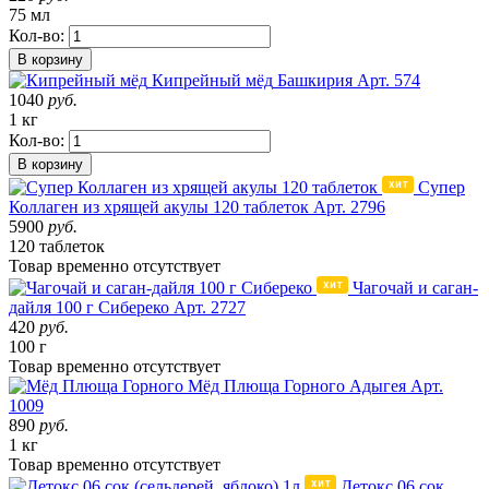
75 мл
Кол-во:
В корзину
Кипрейный мёд
Башкирия
Арт. 574
1040
руб.
1 кг
Кол-во:
В корзину
Супер
Коллаген из хрящей акулы 120 таблеток
Арт. 2796
5900
руб.
120 таблеток
Товар
временно
отсутствует
Чагочай и саган-
дайля 100 г Сибереко
Арт. 2727
420
руб.
100 г
Товар
временно
отсутствует
Мёд Плюща Горного
Адыгея
Арт.
1009
890
руб.
1 кг
Товар
временно
отсутствует
Детокс 06 сок