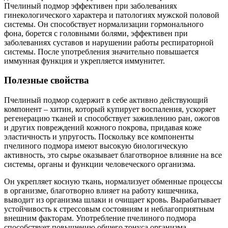
Пчелиный подмор эффективен при заболеваниях
гинекологического характера и патологиях мужской половой
системы. Он способствует нормализации гормонального
фона, борется с головными болями, эффективен при
заболеваниях суставов и нарушении работы респираторной
системы. После употребления значительно повышается
иммунная функция и укрепляется иммунитет.
Полезные свойства
Пчелиный подмор содержит в себе активно действующий
компонент – хитин, который купирует воспаления, ускоряет
регенерацию тканей и способствует заживлению ран, ожогов
и других повреждений кожного покрова, придавая коже
эластичность и упругость. Поскольку все компоненты
пчелиного подмора имеют высокую биологическую
активность, это сырье оказывает благотворное влияние на все
системы, органы и функции человеческого организма.
Он укрепляет косную ткань, нормализует обменные процессы
в организме, благотворно влияет на работу кишечника,
выводит из организма шлаки и очищает кровь. Вырабатывает
устойчивость к стрессовым состояниям и неблагоприятным
внешним факторам. Употребление пчелиного подмора
способствует повышению общего тонуса организма,