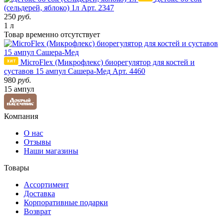
(сельдерей, яблоко) 1л
Арт. 2347
250
руб.
1 л
Товар
временно
отсутствует
MicroFlex (Микрофлекс) биорегулятор для костей и
суставов 15 ампул Сашера-Мед
Арт. 4460
980
руб.
15 ампул
Компания
О нас
Отзывы
Наши магазины
Товары
Ассортимент
Доставка
Корпоративные подарки
Возврат