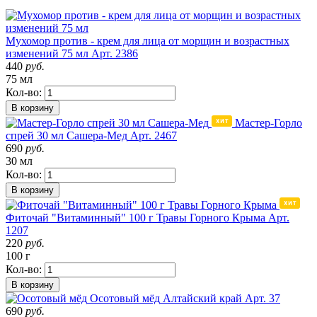
Мухомор против - крем для лица от морщин и возрастных
изменений 75 мл
Арт. 2386
440
руб.
75 мл
Кол-во:
В корзину
Мастер-Горло
спрей 30 мл Сашера-Мед
Арт. 2467
690
руб.
30 мл
Кол-во:
В корзину
Фиточай "Витаминный" 100 г Травы Горного Крыма
Арт.
1207
220
руб.
100 г
Кол-во:
В корзину
Осотовый мёд
Алтайский край
Арт. 37
690
руб.