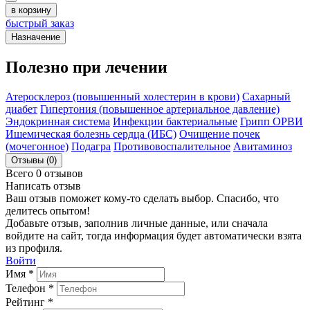
в корзину
быстрый заказ
Назначение
Полезно при лечении
Атеросклероз (повышенный холестерин в крови)
Сахарный
диабет
Гипертония (повышенное артериальное давление)
Эндокринная система
Инфекции бактериальные
Грипп ОРВИ
Ишемическая болезнь сердца (ИБС)
Очищение почек
(мочегонное)
Подагра
Противовоспалительное
Авитаминоз
Отзывы (0)
Всего 0 отзывов
Написать отзыв
Ваш отзыв поможет кому-то сделать выбор. Спасибо, что
делитесь опытом!
Добавьте отзыв, заполнив личные данные, или сначала
войдите на сайт, тогда информация будет автоматически взята
из профиля.
Войти
Имя *
Телефон *
Рейтинг *