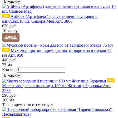
В корзину
ArtiFlex (Артифлекс) для укрепления суставов в
капсулах,10 шт. Сашера-Мед
Арт. 3866
870
руб.
10 капсул
Мухомор против - крем для ног от варикоза и отеков 75
мл
Арт. 958
440
руб.
75 мл
Кол-во:
В корзину
Масло зародышей пшеницы 100 мл Житница Здоровья
Арт.
3778
590
руб.
100 мл
Товар
временно
отсутствует