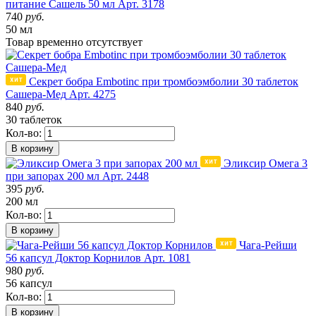
питание Сашель 50 мл
Арт. 3178
740
руб.
50 мл
Товар
временно
отсутствует
Секрет бобра Embotinc при тромбоэмболии 30 таблеток
Сашера-Мед
Арт. 4275
840
руб.
30 таблеток
Кол-во:
В корзину
Эликсир Омега 3
при запорах 200 мл
Арт. 2448
395
руб.
200 мл
Кол-во:
В корзину
Чага-Рейши
56 капсул Доктор Корнилов
Арт. 1081
980
руб.
56 капсул
Кол-во:
В корзину