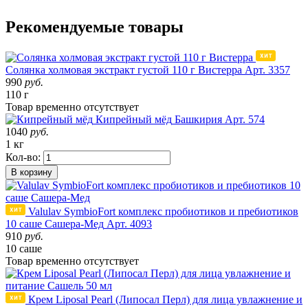
Рекомендуемые товары
Солянка холмовая экстракт густой 110 г Вистерра
Арт. 3357
990
руб.
110 г
Товар
временно
отсутствует
Кипрейный мёд
Башкирия
Арт. 574
1040
руб.
1 кг
Кол-во:
В корзину
Valulav SymbioFort комплекс пробиотиков и пребиотиков
10 саше Сашера-Мед
Арт. 4093
910
руб.
10 саше
Товар
временно
отсутствует
Крем Liposal Pearl (Липосал Перл) для лица увлажнение и