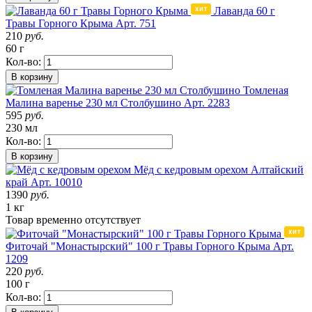
Лаванда 60 г
Травы Горного Крыма
Арт. 751
210
руб.
60 г
Кол-во:
В корзину
Томленая
Малина варенье 230 мл Столбушино
Арт. 2283
595
руб.
230 мл
Кол-во:
В корзину
Мёд с кедровым орехом
Алтайский
край
Арт. 10010
1390
руб.
1 кг
Товар
временно
отсутствует
Фиточай "Монастырский" 100 г Травы Горного Крыма
Арт.
1209
220
руб.
100 г
Кол-во: