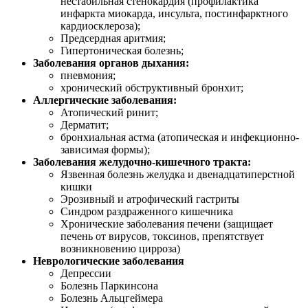
нестабильная стенокардия (профилактика
инфаркта миокарда, инсульта, постинфарктного
кардиосклероза);
Предсердная аритмия;
Гипертоническая болезнь;
Заболевания органов дыхания:
пневмония;
хронический обструктивный бронхит;
Аллергические заболевания:
Атопический ринит;
Дерматит;
бронхиальная астма (атопическая и инфекционно-
зависимая формы);
Заболевания желудочно-кишечного тракта:
Язвенная болезнь желудка и двенадцатиперстной
кишки
Эрозивный и атрофический гастриты
Синдром раздраженного кишечника
Хронические заболевания печени (защищает
печень от вирусов, токсинов, препятствует
возникновению цирроза)
Неврологические заболевания
Депрессии
Болезнь Паркинсона
Болезнь Альцгеймера