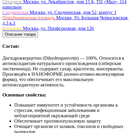
Отрадное
Москва, ул. Декабристов, дом 15 Б, ТЦ «Мал», 114
павильон
Сходненская
Москва, ул. Сходненская, дом 52, корпус 1
Преображенская площадь
Москва, Ул. Большая Черкизовская,
д.3 к.1
Коньково
Москва, ул. Профсоюзная, дом 126
Описание товара
Состав:
Дигидрокверцетин (Dihydroquercetin) — 100%. Относится к
антиоксидантам натурального происхождения (сибирская
лиственница). Не содержит сахар, красители, консерванты.
Произведён в НАНОФОРМЕ (ионно-атомно-молекулярная
форма), что обеспечивает его максимальную
антиоксидантную активность.
Основные свойства:
Повышает иммунитет и устойчивость организма к
стрессам, инфекционным заболеваниям и
неблагоприятной окружающей среде
Обеспечивает противоопухолевую защиту
Очищает организм от шлаков, токсинов и свободных
радикалов