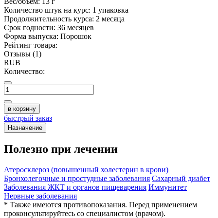
Вес/объём:
13 г
Количество штук на курс:
1 упаковка
Продолжительность курса:
2 месяца
Срок годности:
36 месяцев
Форма выпуска:
Порошок
Рейтинг товара:
Отзывы (1)
RUB
Количество:
в корзину
быстрый заказ
Назначение
Полезно при лечении
Атеросклероз (повышенный холестерин в крови)
Бронхолегочные и простудные заболевания
Сахарный диабет
Заболевания ЖКТ и органов пищеварения
Иммунитет
Нервные заболевания
* Также имеются противопоказания. Перед применением
проконсультируйтесь со специалистом (врачом).