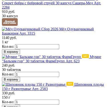
Секрет бобра с бобровой струей 30 капсул Сашера-Мед
Арт.
2284
910
руб.
30 капсул
Сбор 2026
Мёд Одуванчиковый
Башкирия
Арт. 3315
1140
руб.
1 кг
Кол-во:
В корзину
Мумие
"Бальзам гор" 30 таблеток ФармГрупп
Арт. 623
240
руб.
30 таблеток
Кол-во:
В корзину
Шиповник плоды
150 г Разнотравье
Арт. 2583
330
руб.
150 г
Кол-во: