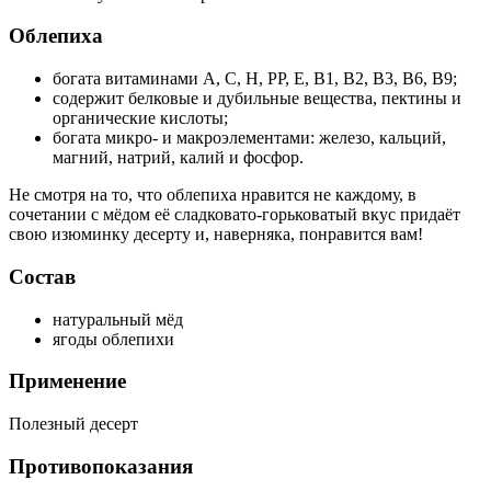
Облепиха
богата витаминами А, С, Н, РР, Е, В1, В2, В3, В6, В9;
содержит белковые и дубильные вещества, пектины и
органические кислоты;
богата микро- и макроэлементами: железо, кальций,
магний, натрий, калий и фосфор.
Не смотря на то, что облепиха нравится не каждому, в
сочетании с мёдом её сладковато-горьковатый вкус придаёт
свою изюминку десерту и, наверняка, понравится вам!
Состав
натуральный мёд
ягоды облепихи
Применение
Полезный десерт
Противопоказания