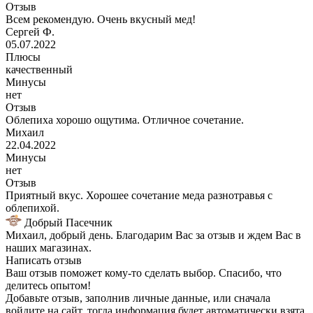
Отзыв
Всем рекомендую. Очень вкусный мед!
Сергей Ф.
05.07.2022
Плюсы
качественный
Минусы
нет
Отзыв
Облепиха хорошо ощутима. Отличное сочетание.
Михаил
22.04.2022
Минусы
нет
Отзыв
Приятный вкус. Хорошее сочетание меда разнотравья с
облепихой.
Добрый Пасечник
Михаил, добрый день. Благодарим Вас за отзыв и ждем Вас в
наших магазинах.
Написать отзыв
Ваш отзыв поможет кому-то сделать выбор. Спасибо, что
делитесь опытом!
Добавьте отзыв, заполнив личные данные, или сначала
войдите на сайт, тогда информация будет автоматически взята