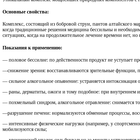
Основные свойства:
Комплекс, состоящий из бобровой струи, пантов алтайского ма
когда традиционные решения медицина бессильны и необходим
ситуациях, когда на продолжительное лечение времени нет, но
Показания к применению:
— половое бессилие: по действенности продукт не уступает п
—снижение зрения: восстанавливаются зрительные функции, пре
— сильное алкогольное опьянение: устраняется интоксикация о
— раны, дерматиты, ожоги и тому подобное: при внутреннем 
— похмельный синдром, алкогольное отравление: снимается то
—разрушение печени: нормализуются обменные процессы, вос
— интенсивные физические нагрузки (например, у спортсменов
мобилизуются силы;
— хронический упадок сил: буквально за минуты устраняется у