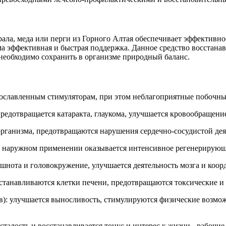
рала, меда или перги из Горного Алтая обеспечивает эффективно
а эффективная и быстрая поддержка. Данное средство восстана
 необходимо сохранить в организме природный баланс.
рославленным стимуляторам, при этом неблагоприятные побочны
дотвращается катаракта, глаукома, улучшается кровообращение 
рганизма, предотвращаются нарушения сердечно-сосудистой деят
и наружном применении оказывается интенсивное регенерирующ
шнота и головокружение, улучшается деятельность мозга и коор
станавливаются клетки печени, предотвращаются токсические 
): улучшается выносливость, стимулируются физические возможн
сталость и восстанавливается тонус и интерес к жизни - рабочи