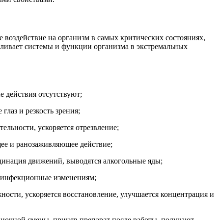
е воздействие на организм в самых критических состояниях,
вливает системы и функции организма в экстремальных
е действия отсутствуют;
глаз и резкость зрения;
ельности, ускоряется отрезвление;
ее и ранозаживляющее действие;
динация движений, выводятся алкогольные яды;
и инфекционные изменениям;
ости, ускоряется восстановление, улучшается концентрация и
е ночной смены, приняв препарат после работы, получают