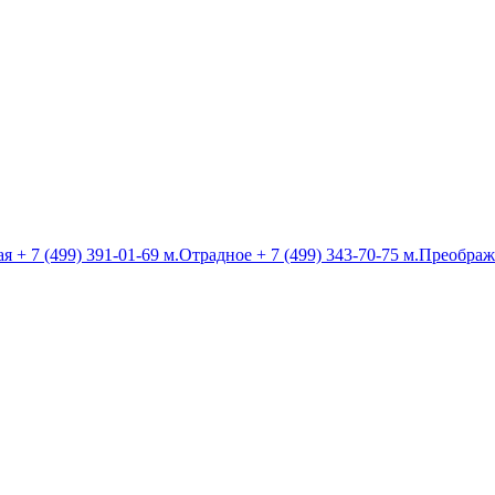
ая
+ 7 (499) 391-01-69
м.Отрадное
+ 7 (499) 343-70-75
м.Преображ