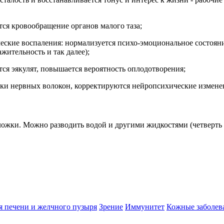
тся кровообращение органов малого таза;
ские воспаления: нормализуется психо-эмоциональное состояни
жительность и так далее);
ся эякулят, повышается вероятность оплодотворения;
чки нервных волокон, корректируются нейропсихические измен
ложки. Можно разводить водой и другими жидкостями (четверть 
я печени и желчного пузыря
Зрение
Иммунитет
Кожные заболев