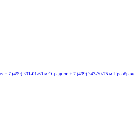
ая
+ 7 (499) 391-01-69
м.Отрадное
+ 7 (499) 343-70-75
м.Преображ