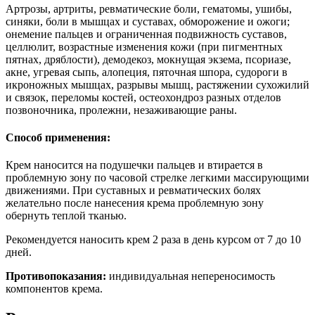
Артрозы, артриты, ревматические боли, гематомы, ушибы,
синяки, боли в мышцах и суставах, обморожение и ожоги;
онемение пальцев и ограниченная подвижность суставов,
целлюлит, возрастные изменения кожи (при пигментных
пятнах, дряблости), демодекоз, мокнущая экзема, псориазе,
акне, угревая сыпь, алопеция, пяточная шпора, судороги в
икроножных мышцах, разрывы мышц, растяжении сухожилий
и связок, переломы костей, остеохондроз разных отделов
позвоночника, пролежни, незаживающие раны.
Способ применения:
Крем наносится на подушечки пальцев и втирается в
проблемную зону по часовой стрелке легкими массирующими
движениями. При суставных и ревматических болях
желательно после нанесения крема проблемную зону
обернуть теплой тканью.
Рекомендуется наносить крем 2 раза в день курсом от 7 до 10
дней.
Противопоказания:
индивидуальная непереносимость
компонентов крема.