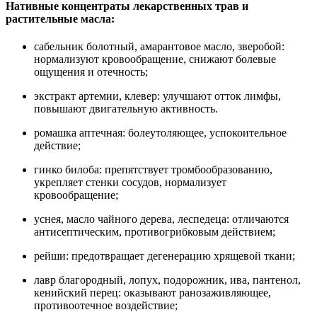
Нативные концентраты лекарственных трав и
растительные масла:
сабельник болотный, амарантовое масло, зверобой:
нормализуют кровообращение, снижают болевые
ощущения и отечность;
экстракт артемии, клевер: улучшают отток лимфы,
повышают двигательную активность.
ромашка аптечная: болеутоляющее, успокоительное
действие;
гинко билоба: препятствует тромбообразованию,
укрепляет стенки сосудов, нормализует
кровообращение;
уснея, масло чайного дерева, леспедеца: отличаются
антисептическим, противогрибковым действием;
рейши: предотвращает дегенерацию хрящевой ткани;
лавр благородный, лопух, подорожник, ива, пантенол,
кенийский перец: оказывают ранозаживляющее,
противоотечное воздействие;