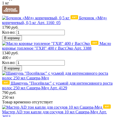
1 кг
Бочонок «Мёд»
коричневый, 0,5 кг
Арт. 1160_05
1790
руб.
Кол-во:
В корзину
Масло
коровье топленое "ГХИ" 400 г ВастЭко
Арт. 3388
1340
руб.
400 г
Кол-во:
В корзину
Шампунь "Посейвлас" с усьмой для интенсивного роста
волос 250 мл Сашера-Мед
Арт. 4129
790
руб.
250 мл
Товар
временно
отсутствует
Мастер AD тон капли для сосудов 10 мл Сашера-Мед
Арт.
3053