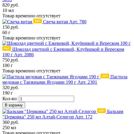
820
руб.
10 мл
Товар
временно
отсутствует
Свеча витая
Арт. 780
150
руб.
60 г
Товар
временно
отсутствует
Шоколад цветной с Ежевикой, Клубникой и Вереском
100 г
Арт. 2086
750
руб.
100 г
Товар
временно
отсутствует
Пастила
медовая с Таежными Ягодами 190 г
Арт. 2301
320
руб.
190 г
Кол-во:
В корзину
Бальзам
"Церковка" 250 мл Алтай-Селигор
Арт. 172
360
руб.
250 мл
Товар
временно
отсутствует