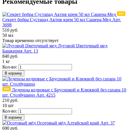
Рекомендуемые товары
Секрет бобра Сустарад Актив крем 50 мл Сашера-Мед
Арт.
3698
510
руб.
50 мл
Товар
временно
отсутствует
Луговой Цветочный мед
Башкирия
Арт. 13
840
руб.
1 кг
Кол-во:
В корзину
Леденцы кедровые с Брусникой и Клюквой без сахара 10
шт. Столбушино
Арт. 4215
210
руб.
10 шт
Кол-во:
В корзину
Осотовый мёд
Алтайский край
Арт. 37
690
руб.