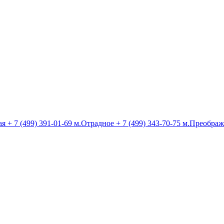
ая
+ 7 (499) 391-01-69
м.Отрадное
+ 7 (499) 343-70-75
м.Преображ