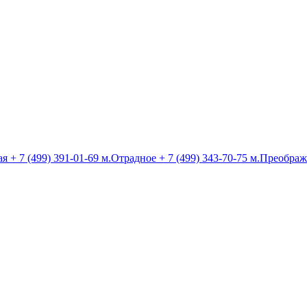
ая
+ 7 (499) 391-01-69
м.Отрадное
+ 7 (499) 343-70-75
м.Преображ