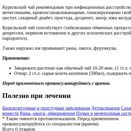
Курильский чай рекомендован при инфекционных расстройств
мочегонными, кровоостанавливающими, тонизирующими свойст
цистит, сахарный диабет, простуда, дуоденит, запор, язва желу
Курильский чай способствует стабилизации обменных процессо
депрессии, нервном истощении и других психических расстройс
пародонтоз).
Также наружно им промывают раны, ожоги, фурункулы.
Применение:
Заваривать растение как обычный чай 10-20 мин. (1 ст.л. 
Отвар: 2 ст.л. сырья залить кипятком (500мл), подержать 
Перед применением проконсультируйтесь с врачом.
Полезно при лечении
Бронхолегочные и простудные заболевания
Детоксикация
Саха
веществ
Раны, ожоги, обморожения
Почки и мочеполовая сист
* Также имеются противопоказания. Перед применением
проконсультируйтесь со специалистом (врачом).
Всего 0 отзывов