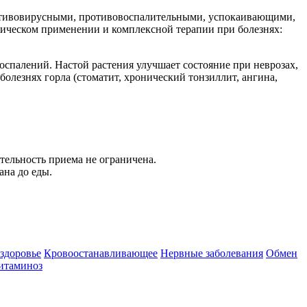
ротивовирусными, противовоспалительными, успокаивающими,
ическом применении и комплексной терапии при болезнях:
спалений. Настой растения улучшает состояние при неврозах,
олезнях горла (стоматит, хронический тонзиллит, ангина,
лительность приема не ограничена.
ана до еды.
здоровье
Кровоостанавливающее
Нервные заболевания
Обмен
итаминоз