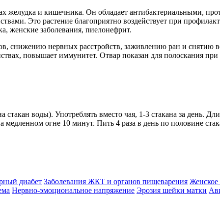
ах желудка и кишечника. Он обладает антибактериальными, п
вами. Это растение благоприятно воздействует при профилакт
дка, женские заболевания, пиелонефрит.
в, снижению нервных расстройств, заживлению ран и снятию во
твах, повышает иммунитет. Отвар показан для полоскания при б
на стакан воды). Употреблять вместо чая, 1-3 стакана за день. Д
на медленном огне 10 минут. Пить 4 раза в день по половине стак
рный диабет
Заболевания ЖКТ и органов пищеварения
Женское 
ема
Нервно-эмоциональное напряжение
Эрозия шейки матки
Ав