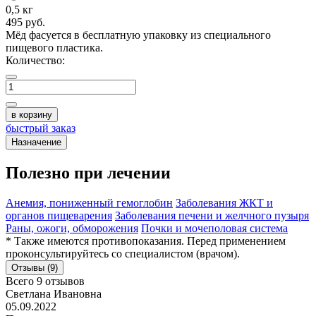
0,5 кг
495
руб.
Мёд фасуется в бесплатную упаковку из
специального
пищевого пластика.
Количество:
в корзину
быстрый заказ
Назначение
Полезно при лечении
Анемия, пониженный гемоглобин
Заболевания ЖКТ и
органов пищеварения
Заболевания печени и желчного пузыря
Раны, ожоги, обморожения
Почки и мочеполовая система
* Также имеются противопоказания. Перед применением
проконсультируйтесь со специалистом (врачом).
Отзывы (9)
Всего 9 отзывов
Светлана Ивановна
05.09.2022