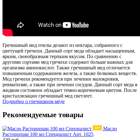
Гречишный мед пчелы делают из нектара, собранного с
цветущей гречихи. Данный сорт меда обладает насыщенным,
ярким, своеобразным терпким вкусом. По сравнению с
другими сортами мед гречихи содержит больше важных для
организма аминокислот. Также гречишный мед отличается
повышенным содержанием железа, а также белковых веществ.
Мед гречихи рекомендуется при лечении малокровия,
ревматизме, а также при лечении сосудов. Данный сорт меда в
жидком состоянии обладает темно-коричневым цветом. После
кристаллизации гречишный мед светлеет.
Подробно о гречишном мёде
Рекомендуемые товары
Масло
Расторопши 100 мл Специалист
Арт. 1025
420
руб.