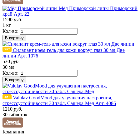
Мёд Приморской липы
Приморский
край
Арт. 22
1590
руб.
1 кг
Кол-во:
В корзину
Силапант крем-гель для кожи вокруг глаз 30 мл Две
линии
Арт. 1076
530
руб.
30 мл
Кол-во:
В корзину
Valulav GoodMood для улучшения настроения,
стрессоустойчивости 30 табл. Сашера-Мед
Арт. 4086
1210
руб.
30 таблеток
Компания