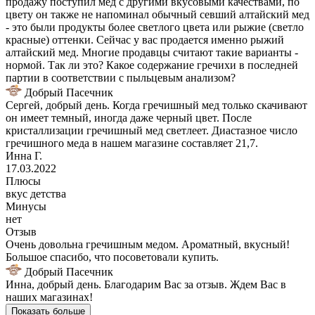
продажу поступил мед с другими вкусовыми качествами, по
цвету он также не напоминал обычный севший алтайский мед
- это были продукты более светлого цвета или рыжие (светло
красные) оттенки. Сейчас у вас продается именно рыжий
алтайский мед. Многие продавцы считают такие варианты -
нормой. Так ли это? Какое содержание гречихи в последней
партии в соответствии с пыльцевым анализом?
Добрый Пасечник
Сергей, добрый день. Когда гречишный мед только скачивают
он имеет темный, иногда даже черный цвет. После
кристаллизации гречишный мед светлеет. Диастазное число
гречишного меда в нашем магазине составляет 21,7.
Инна Г.
17.03.2022
Плюсы
вкус детства
Минусы
нет
Отзыв
Очень довольна гречишным медом. Ароматный, вкусный!
Большое спасибо, что посоветовали купить.
Добрый Пасечник
Инна, добрый день. Благодарим Вас за отзыв. Ждем Вас в
наших магазинах!
Показать больше