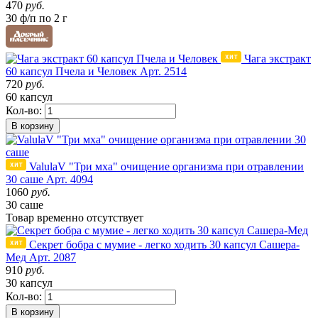
470
руб.
30 ф/п по 2 г
Чага экстракт
60 капсул Пчела и Человек
Арт. 2514
720
руб.
60 капсул
Кол-во:
В корзину
ValulaV "Три мха" очищение организма при отравлении
30 саше
Арт. 4094
1060
руб.
30 саше
Товар
временно
отсутствует
Секрет бобра с мумие - легко ходить 30 капсул Сашера-
Мед
Арт. 2087
910
руб.
30 капсул
Кол-во:
В корзину