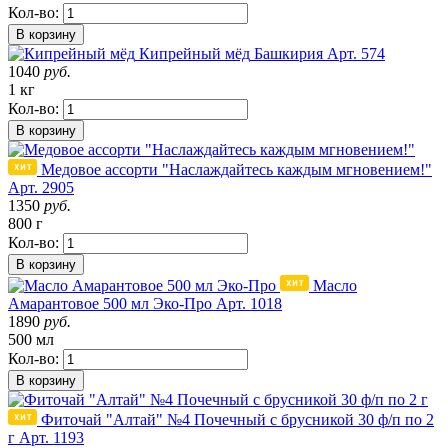
Кол-во:
В корзину
Кипрейный мёд
Башкирия
Арт. 574
1040
руб.
1 кг
Кол-во:
В корзину
Медовое ассорти "Наслаждайтесь каждым мгновением!"
Арт. 2905
1350
руб.
800 г
Кол-во:
В корзину
Масло
Амарантовое 500 мл Эко-Про
Арт. 1018
1890
руб.
500 мл
Кол-во:
В корзину
Фиточай "Алтай" №4 Почечный с брусникой 30 ф/п по 2
г
Арт. 1193