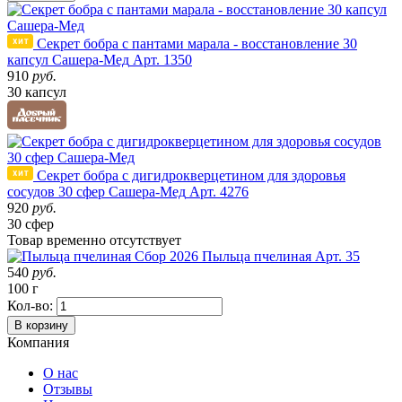
Секрет бобра с пантами марала - восстановление 30
капсул Сашера-Мед
Арт. 1350
910
руб.
30 капсул
Секрет бобра с дигидрокверцетином для здоровья
сосудов 30 сфер Сашера-Мед
Арт. 4276
920
руб.
30 сфер
Товар
временно
отсутствует
Сбор 2026
Пыльца пчелиная
Арт. 35
540
руб.
100 г
Кол-во:
В корзину
Компания
О нас
Отзывы