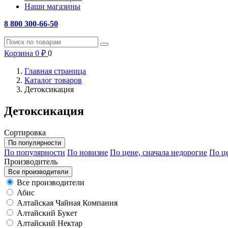
Наши магазины
8 800 300-66-50
Корзина
0
₽
0
Главная страница
Каталог товаров
Детоксикация
Детоксикация
Сортировка
По популярности
По популярности
По новизне
По цене, сначала недорогие
По це
Производитель
Все производители
Все производители
Абис
Алтайская Чайная Компания
Алтайский Букет
Алтайский Нектар