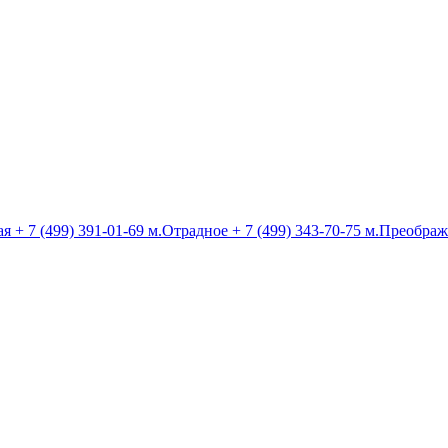
ая
+ 7 (499) 391-01-69
м.Отрадное
+ 7 (499) 343-70-75
м.Преображ