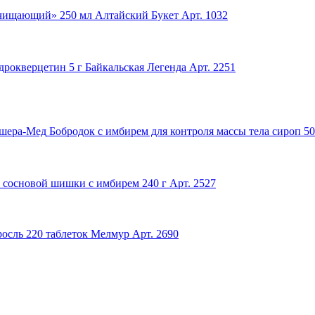
чищающий» 250 мл Алтайский Букет
Арт. 1032
рокверцетин 5 г Байкальская Легенда
Арт. 2251
Бобродок с имбирем для контроля массы тела сироп 5
з сосновой шишки с имбирем 240 г
Арт. 2527
осль 220 таблеток Мелмур
Арт. 2690