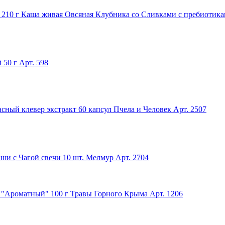
Каша живая Овсяная Клубника со Сливками с пребиотика
 50 г
Арт. 598
сный клевер экстракт 60 капсул Пчела и Человек
Арт. 2507
ши с Чагой свечи 10 шт. Мелмур
Арт. 2704
 "Ароматный" 100 г Травы Горного Крыма
Арт. 1206