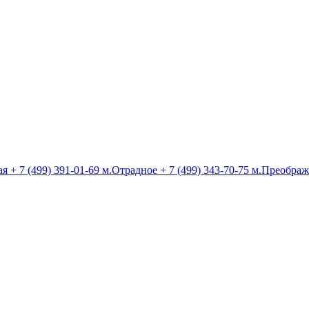
ая
+ 7 (499) 391-01-69
м.Отрадное
+ 7 (499) 343-70-75
м.Преображ