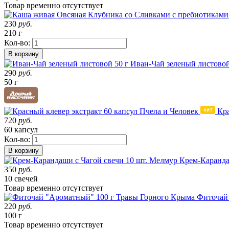
Товар
временно
отсутствует
230
руб.
210 г
Кол-во:
В корзину
Иван-Чай зеленый листовой
290
руб.
50 г
Кра
720
руб.
60 капсул
Кол-во:
В корзину
Крем-Каранда
350
руб.
10 свечей
Товар
временно
отсутствует
Фиточай
220
руб.
100 г
Товар
временно
отсутствует