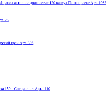
Маранол активное долголетие 120 капсул Пантопроект
Арт. 1063
рт. 25
рский край
Арт. 305
ха 150 г Специалист
Арт. 1110