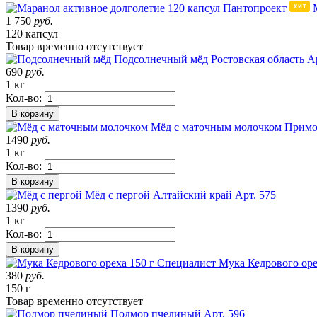
1 750
руб.
120 капсул
Товар
временно
отсутствует
Подсолнечный мёд
Ростовская область
А
690
руб.
1 кг
Кол-во:
В корзину
Мёд с маточным молочком
Примо
1490
руб.
1 кг
Кол-во:
В корзину
Мёд с пергой
Алтайский край
Арт. 575
1390
руб.
1 кг
Кол-во:
В корзину
Мука Кедрового оре
380
руб.
150 г
Товар
временно
отсутствует
Подмор пчелиный
Арт. 596