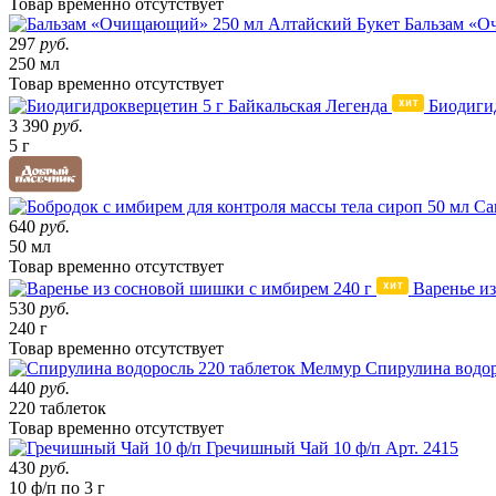
Товар
временно
отсутствует
Бальзам «О
297
руб.
250 мл
Товар
временно
отсутствует
Биодигид
3 390
руб.
5 г
640
руб.
50 мл
Товар
временно
отсутствует
Варенье и
530
руб.
240 г
Товар
временно
отсутствует
Спирулина водор
440
руб.
220 таблеток
Товар
временно
отсутствует
Гречишный Чай 10 ф/п
Арт. 2415
430
руб.
10 ф/п по 3 г