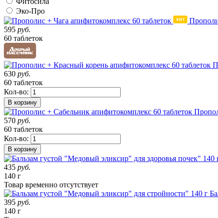
Фитосила
Эко-Про
Прополи
595
руб.
60 таблеток
П
630
руб.
60 таблеток
Кол-во:
В корзину
Пропол
570
руб.
60 таблеток
Кол-во:
В корзину
435
руб.
140 г
Товар
временно
отсутствует
Ба
395
руб.
140 г