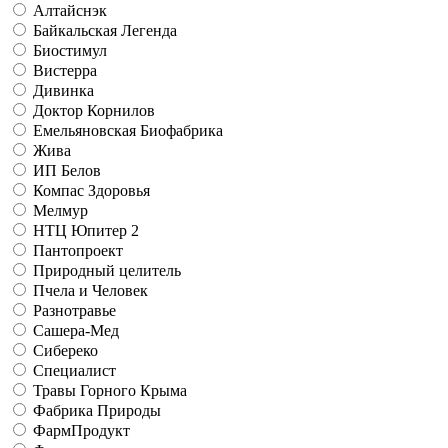
Алтайснэк
Байкальская Легенда
Биостимул
Вистерра
Дивинка
Доктор Корнилов
Емельяновская Биофабрика
Жива
ИП Белов
Компас Здоровья
Мелмур
НТЦ Юпитер 2
Пантопроект
Природный целитель
Пчела и Человек
Разнотравье
Сашера-Мед
Сибереко
Специалист
Травы Горного Крыма
Фабрика Природы
ФармПродукт