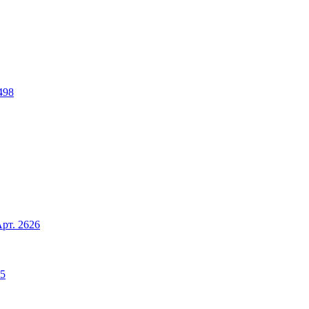
498
рт. 2626
25