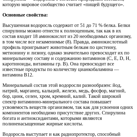
которую мировое сообщество считает «пищей будущего».
Основные свойства:
Высушенная водоросль содержит от 51 до 71 % белка. Белки
спирулины можно отнести к полноценным, так как в их
состав входит 18 аминокислот из 20 необходимых организму,
в том числе все незаменимые (8). Правда, аминокислотный
профиль проигрывает животным белкам по цистеину,
метионину и лизину, однако значительно превосходит их по
минеральному составу и содержанию витаминов (C, E, D, Н,
каротиноиды, витамины гр. B). Она превосходит все
известные продукты по количеству цианкобаламина —
витамина B12.
Минеральный состав этой водоросли разнообразен: йод,
натрий, марганец, кальций, железо, медь, фосфор, магний,
бор, цинк, селен, хром, кремний, калий. Такой широкий
спектр витаминно-минерального состава повышает
усвояемость веществ организмом, так как для усвоения одних
компонентов необходимо присутствие других. Спирулина
богата и антиоксидантами, которыми являются
полиненасыщенные жирные кислоты.
Водоросль выступает и как радиопротектор, способный