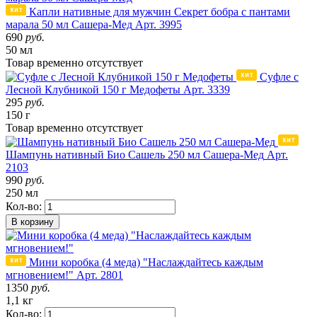
Капли нативные для мужчин Секрет бобра с пантами
марала 50 мл Сашера-Мед
Арт. 3995
690
руб.
50 мл
Товар
временно
отсутствует
Суфле с
Лесной Клубникой 150 г Медофеты
Арт. 3339
295
руб.
150 г
Товар
временно
отсутствует
Шампунь нативный Био Сашель 250 мл Сашера-Мед
Арт.
2103
990
руб.
250 мл
Кол-во:
В корзину
Мини коробка (4 меда) "Наслаждайтесь каждым
мгновением!"
Арт. 2801
1350
руб.
1,1 кг
Кол-во: