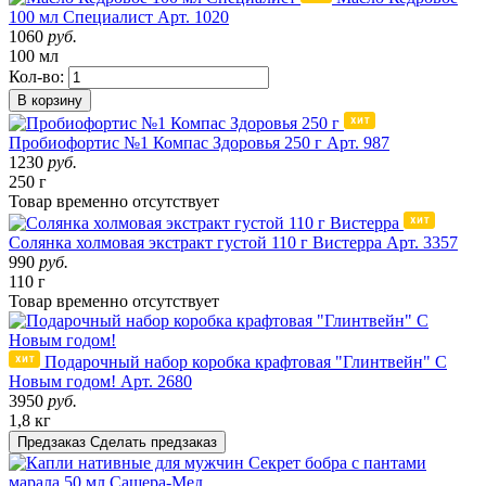
100 мл Специалист
Арт. 1020
1060
руб.
100 мл
Кол-во:
В корзину
Пробиофортис №1 Компас Здоровья 250 г
Арт. 987
1230
руб.
250 г
Товар
временно
отсутствует
Солянка холмовая экстракт густой 110 г Вистерра
Арт. 3357
990
руб.
110 г
Товар
временно
отсутствует
Подарочный набор коробка крафтовая "Глинтвейн" С
Новым годом!
Арт. 2680
3950
руб.
1,8 кг
Предзаказ
Сделать предзаказ