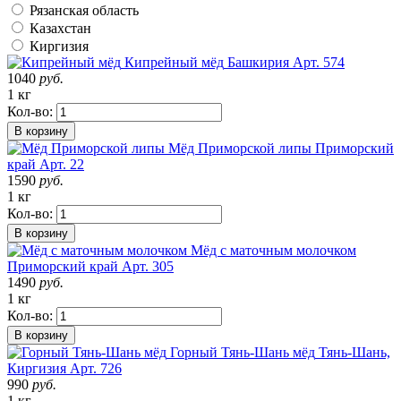
Рязанская область
Казахстан
Киргизия
Кипрейный мёд
Башкирия
Арт. 574
1040
руб.
1 кг
Кол-во:
В корзину
Мёд Приморской липы
Приморский
край
Арт. 22
1590
руб.
1 кг
Кол-во:
В корзину
Мёд с маточным молочком
Приморский край
Арт. 305
1490
руб.
1 кг
Кол-во:
В корзину
Горный Тянь-Шань мёд
Тянь-Шань,
Киргизия
Арт. 726
990
руб.
1 кг