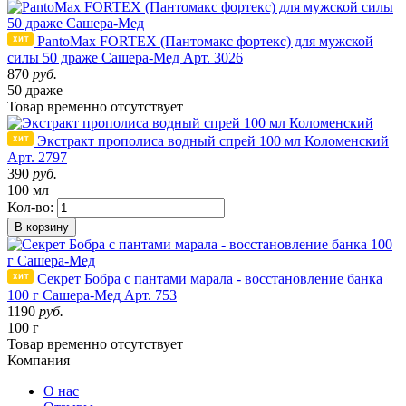
PantoMax FORTEX (Пантомакс фортекс) для мужской
силы 50 драже Сашера-Мед
Арт. 3026
870
руб.
50 драже
Товар
временно
отсутствует
Экстракт прополиса водный спрей 100 мл Коломенский
Арт. 2797
390
руб.
100 мл
Кол-во:
В корзину
Секрет Бобра с пантами марала - восстановление банка
100 г Сашера-Мед
Арт. 753
1190
руб.
100 г
Товар
временно
отсутствует
Компания
О нас