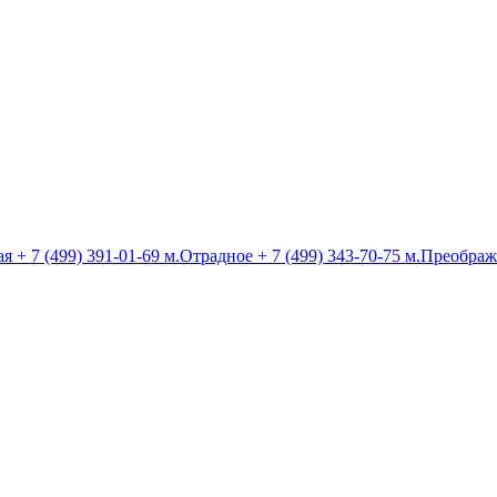
ая
+ 7 (499) 391-01-69
м.Отрадное
+ 7 (499) 343-70-75
м.Преображ