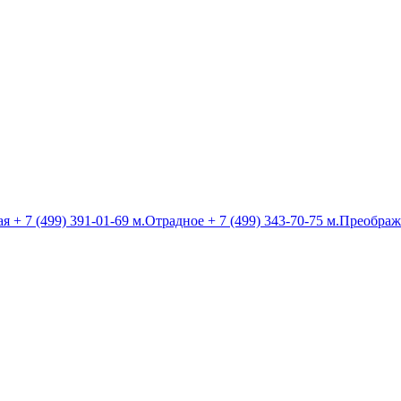
ая
+ 7 (499) 391-01-69
м.Отрадное
+ 7 (499) 343-70-75
м.Преображ