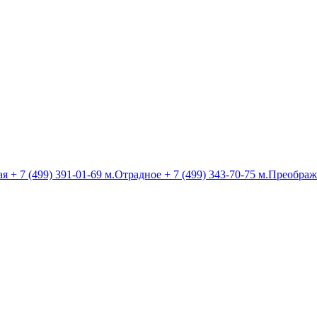
ая
+ 7 (499) 391-01-69
м.Отрадное
+ 7 (499) 343-70-75
м.Преображ