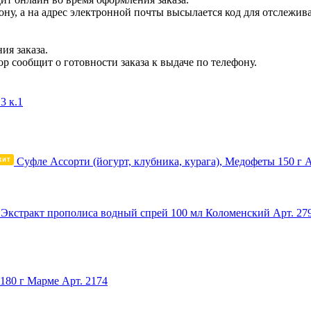
ну, а на адрес электронной почты высылается код для отслеживан
ия заказа.
р сообщит о готовности заказа к выдаче по телефону.
3 к.1
Суфле Ассорти (йогурт, клубника, курага), Медофеты 150 г
А
Экстракт прополиса водный спрей 100 мл Коломенский
Арт. 27
180 г Марме
Арт. 2174