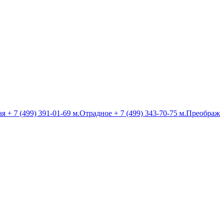
ая
+ 7 (499) 391-01-69
м.Отрадное
+ 7 (499) 343-70-75
м.Преображ