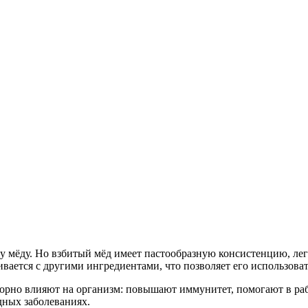
 мёду. Но взбитый мёд имеет пастообразную консистенцию, легк
ивается с другими ингредиентами, что позволяет его использова
орно влияют на организм: повышают иммунитет, помогают в раб
дных заболеваниях.