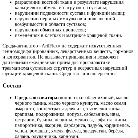
разрастании костной ткани в результате нарушения
кальциевого обмена и нагрузок на суставы;
нарушении подвижности сустава и функций мышц;
нарушении нервных импульсов и повышенной
возбудимости в области суставов;
нарушении обменных процессов;
изменениях в клетках и матриксе хрящевой ткани.
Среда-активатор «ArtiFlex» не содержит искусственных,
генномодифицированных, лекарственных веществ, гормонов
и консервантов. Не вызывает привыкания и возможен
длительный ежедневный приём для профилактики
травматизма суставных структур и возрастных нарушений
функций хрящевой ткани. Средство гипоаллергенно.
Состав
Среды-активатора:
концентрат облепиховый, масло
чёрного тмина, масло чёрного кунжута, масло семян
амаранта, концентраты девясила, тысячелистника,
крапивы, подорожника, лопуха, сабельника, ивы,
цетрарии, бузины, лещины, мелиссы, лофанта, липы,
папоротника, якорцев, барбариса, падуба, кордицепса,
уснеи, ромашки, хмеля, фукуса, звездчатки, берёзы,
бадана, одуванчика, карнозин.