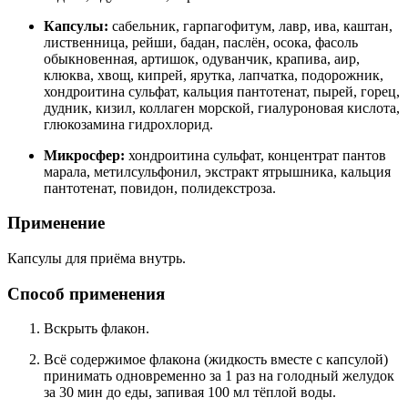
Капсулы:
сабельник, гарпагофитум, лавр, ива, каштан,
лиственница, рейши, бадан, паслён, осока, фасоль
обыкновенная, артишок, одуванчик, крапива, аир,
клюква, хвощ, кипрей, ярутка, лапчатка, подорожник,
хондроитина сульфат, кальция пантотенат, пырей, горец,
дудник, кизил, коллаген морской, гиалуроновая кислота,
глюкозамина гидрохлорид.
Микросфер:
хондроитина сульфат, концентрат пантов
марала, метилсульфонил, экстракт ятрышника, кальция
пантотенат, повидон, полидекстроза.
Применение
Капсулы для приёма внутрь.
Способ применения
Вскрыть флакон.
Всё содержимое флакона (жидкость вместе с капсулой)
принимать одновременно за 1 раз на голодный желудок
за 30 мин до еды, запивая 100 мл тёплой воды.