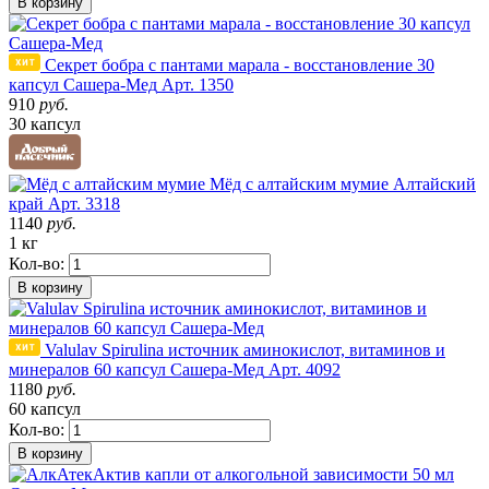
В корзину
Секрет бобра с пантами марала - восстановление 30
капсул Сашера-Мед
Арт. 1350
910
руб.
30 капсул
Мёд с алтайским мумие
Алтайский
край
Арт. 3318
1140
руб.
1 кг
Кол-во:
В корзину
Valulav Spirulina источник аминокислот, витаминов и
минералов 60 капсул Сашера-Мед
Арт. 4092
1180
руб.
60 капсул
Кол-во:
В корзину