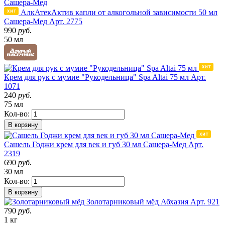
АлкАтекАктив капли от алкогольной зависимости 50 мл
Сашера-Мед
Арт. 2775
990
руб.
50 мл
Крем для рук с мумие "Рукодельница" Spa Altai 75 мл
Арт.
1071
240
руб.
75 мл
Кол-во:
В корзину
Сашель Годжи крем для век и губ 30 мл Сашера-Мед
Арт.
2319
690
руб.
30 мл
Кол-во:
В корзину
Золотарниковый мёд
Абхазия
Арт. 921
790
руб.
1 кг