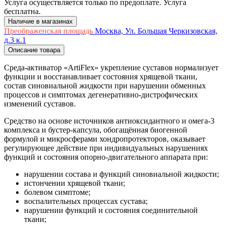
Услуга осуществляется только по предоплате. Услуга
бесплатна.
Наличие в магазинах
Преображенская площадь
Москва, Ул. Большая Черкизовская,
д.3 к.1
Описание товара
Среда-активатор «ArtiFlex» укрепление суставов нормализует
функции и восстанавливает состояния хрящевой ткани,
состав синовиальной жидкости при нарушении обменных
процессов и симптомах дегенеративно-дистрофических
изменений суставов.
Средство на основе источников антиоксидантного и омега-3
комплекса и бустер-капсула, обогащённая биогенной
формулой и микросферами хондропротекторов, оказывает
регулирующее действие при индивидуальных нарушениях
функций и состояния опорно-двигательного аппарата при:
нарушении состава и функций синовиальной жидкости;
истончении хрящевой ткани;
болевом симптоме;
воспалительных процессах сустава;
нарушении функций и состояния соединительной
ткани;