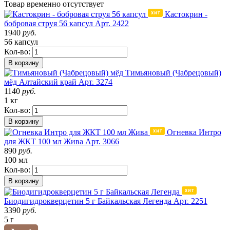
Товар
временно
отсутствует
Кастокрин -
бобровая струя 56 капсул
Арт. 2422
1940
руб.
56 капсул
Кол-во:
В корзину
Тимьяновый (Чабрецовый)
мёд
Алтайский край
Арт. 3274
1140
руб.
1 кг
Кол-во:
В корзину
Огневка Интро
для ЖКТ 100 мл Жива
Арт. 3066
890
руб.
100 мл
Кол-во:
В корзину
Биодигидрокверцетин 5 г Байкальская Легенда
Арт. 2251
3390
руб.
5 г