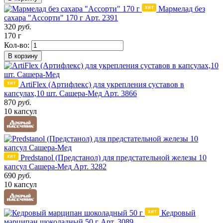
Мармелад без
сахара "Ассорти" 170 г
Арт. 2391
320
руб.
170 г
Кол-во:
В корзину
ArtiFlex (Артифлекс) для укрепления суставов в
капсулах,10 шт. Сашера-Мед
Арт. 3866
870
руб.
10 капсул
Predstanol (Предстанол) для предстательной железы 10
капсул Сашера-Мед
Арт. 3282
690
руб.
10 капсул
Кедровый
марципан шоколадный 50 г
Арт. 3089