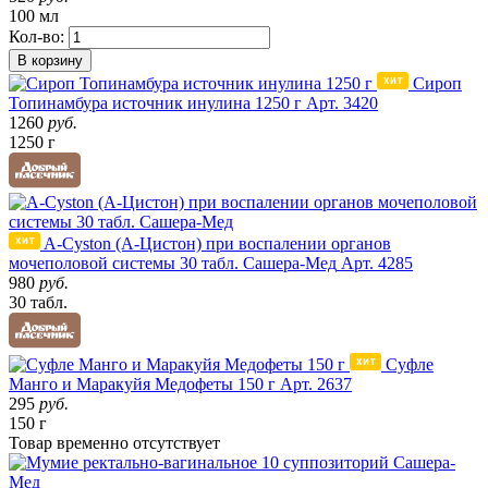
100 мл
Кол-во:
В корзину
Сироп
Топинамбура источник инулина 1250 г
Арт. 3420
1260
руб.
1250 г
A-Cyston (А-Цистон) при воспалении органов
мочеполовой системы 30 табл. Сашера-Мед
Арт. 4285
980
руб.
30 табл.
Суфле
Манго и Маракуйя Медофеты 150 г
Арт. 2637
295
руб.
150 г
Товар
временно
отсутствует