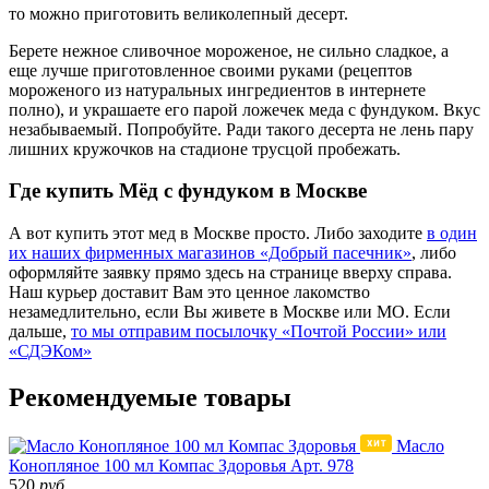
то можно приготовить великолепный десерт.
Берете нежное сливочное мороженое, не сильно сладкое, а
еще лучше приготовленное своими руками (рецептов
мороженого из натуральных ингредиентов в интернете
полно), и украшаете его парой ложечек меда с фундуком. Вкус
незабываемый. Попробуйте. Ради такого десерта не лень пару
лишних кружочков на стадионе трусцой пробежать.
Где купить Мёд с фундуком в Москве
А вот купить этот мед в Москве просто. Либо заходите
в один
их наших фирменных магазинов «Добрый пасечник»
, либо
оформляйте заявку прямо здесь на странице вверху справа.
Наш курьер доставит Вам это ценное лакомство
незамедлительно, если Вы живете в Москве или МО. Если
дальше,
то мы отправим посылочку «Почтой России» или
«СДЭКом»
Рекомендуемые товары
Масло
Конопляное 100 мл Компас Здоровья
Арт. 978
520
руб.