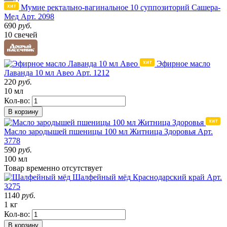
Мумие ректально-вагинальное 10 суппозиторий Сашера-
Мед
Арт. 2098
690
руб.
10 свечей
Эфирное масло
Лаванда 10 мл Авео
Арт. 1212
220
руб.
10 мл
Кол-во:
В корзину
Масло зародышей пшеницы 100 мл Житница Здоровья
Арт.
3778
590
руб.
100 мл
Товар
временно
отсутствует
Шалфейный мёд
Краснодарский край
Арт.
3275
1140
руб.
1 кг
Кол-во:
В корзину