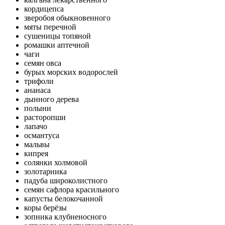
кордицепса
зверобоя обыкновенного
мяты перечной
сушеницы топяной
ромашки аптечной
чаги
семян овса
бурых морских водорослей
трифоли
ананаса
дынного дерева
полыни
расторопши
лапачо
османтуса
мальвы
кипрея
солянки холмовой
золотарника
падуба широколистного
семян сафлора красильного
капусты белокочанной
коры берёзы
зопника клубненосного