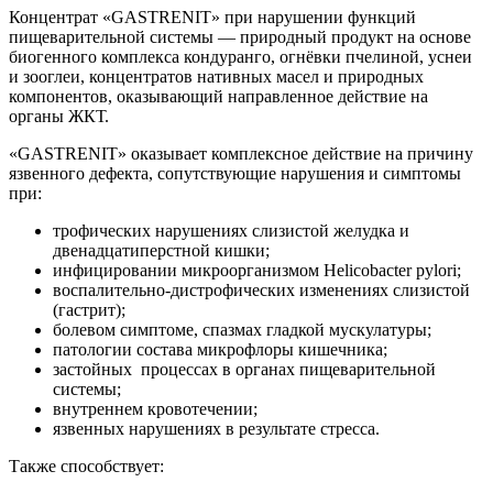
Концентрат «GASTRENIT» при нарушении функций
пищеварительной системы — природный продукт на основе
биогенного комплекса кондуранго, огнёвки пчелиной, уснеи
и зооглеи, концентратов нативных масел и природных
компонентов, оказывающий направленное действие на
органы ЖКТ.
«GASTRENIT» оказывает комплексное действие на причину
язвенного дефекта, сопутствующие нарушения и симптомы
при:
трофических нарушениях слизистой желудка и
двенадцатиперстной кишки;
инфицировании микроорганизмом Helicobacter pylori;
воспалительно-дистрофических изменениях слизистой
(гастрит);
болевом симптоме, спазмах гладкой мускулатуры;
патологии состава микрофлоры кишечника;
застойных процессах в органах пищеварительной
системы;
внутреннем кровотечении;
язвенных нарушениях в результате стресса.
Также способствует: