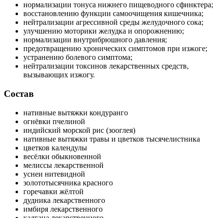
нормализации тонуса нижнего пищеводного сфинктера;
восстановлению функции самоочищения кишечника;
нейтрализации агрессивной среды желудочного сока;
улучшению моторики желудка и опорожнению;
нормализации внутрибрюшного давления;
предотвращению хронических симптомов при изжоге;
устранению болевого симптома;
нейтрализации токсинов лекарственных средств,
вызывающих изжогу.
Состав
нативные вытяжки кондуранго
огнёвки пчелиной
индийский морской рис (зооглея)
нативные вытяжки травы и цветков тысячелистника
цветков календулы
весёлки обыкновенной
мелиссы лекарственной
уснеи нитевидной
золототысячника красного
горечавки жёлтой
дудника лекарственного
имбиря лекарственного
калгана лекарственного