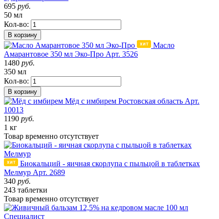
695
руб.
50 мл
Кол-во:
В корзину
Масло
Амарантовое 350 мл Эко-Про
Арт. 3526
1480
руб.
350 мл
Кол-во:
В корзину
Мёд с имбирем
Ростовская область
Арт.
10013
1190
руб.
1 кг
Товар
временно
отсутствует
Биокальций - яичная скорлупа с пыльцой в таблетках
Мелмур
Арт. 2689
340
руб.
243 таблетки
Товар
временно
отсутствует