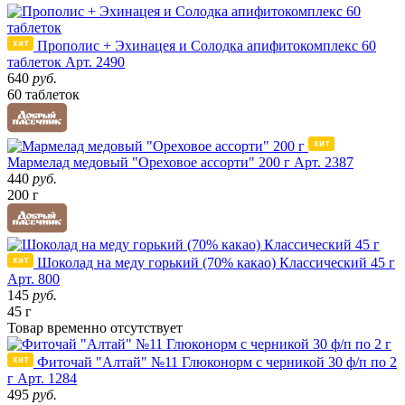
Прополис + Эхинацея и Солодка апифитокомплекс 60
таблеток
Арт. 2490
640
руб.
60 таблеток
Мармелад медовый "Ореховое ассорти" 200 г
Арт. 2387
440
руб.
200 г
Шоколад на меду горький (70% какао) Классический 45 г
Арт. 800
145
руб.
45 г
Товар
временно
отсутствует
Фиточай "Алтай" №11 Глюконорм с черникой 30 ф/п по 2
г
Арт. 1284
495
руб.