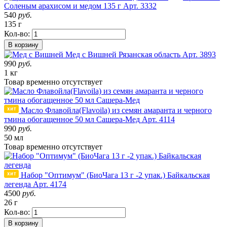
Соленым арахисом и медом 135 г
Арт. 3332
540
руб.
135 г
Кол-во:
В корзину
Мед с Вишней
Рязанская область
Арт. 3893
990
руб.
1 кг
Товар
временно
отсутствует
Масло Флавойла(Flavoila) из семян амаранта и черного
тмина обогащенное 50 мл Сашера-Мед
Арт. 4114
990
руб.
50 мл
Товар
временно
отсутствует
Набор "Оптимум" (БиоЧага 13 г -2 упак.) Байкальская
легенда
Арт. 4174
4500
руб.
26 г
Кол-во:
В корзину