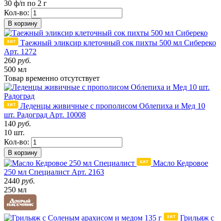
30 ф/п по 2 г
Кол-во:
В корзину
Таежный эликсир клеточный сок пихты 500 мл Сибереко
Арт. 1272
260
руб.
500 мл
Товар
временно
отсутствует
Леденцы живичные с прополисом Облепиха и Мед 10
шт. Радоград
Арт. 10008
140
руб.
10 шт.
Кол-во:
В корзину
Масло Кедровое
250 мл Специалист
Арт. 2163
2440
руб.
250 мл
Грильяж с