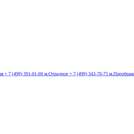
ая
+ 7 (499) 391-01-69
м.Отрадное
+ 7 (499) 343-70-75
м.Преображ