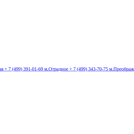
ая
+ 7 (499) 391-01-69
м.Отрадное
+ 7 (499) 343-70-75
м.Преображ