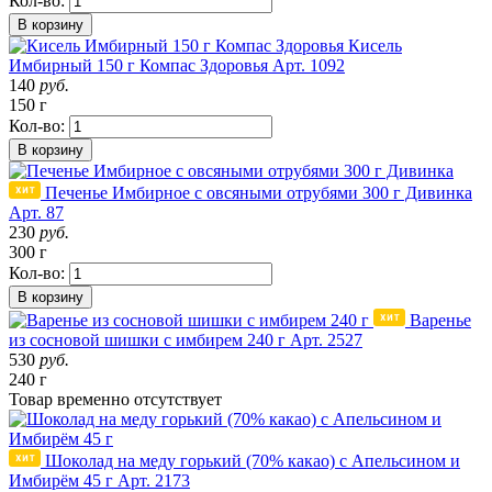
Кол-во:
В корзину
Кисель
Имбирный 150 г Компас Здоровья
Арт. 1092
140
руб.
150 г
Кол-во:
В корзину
Печенье Имбирное с овсяными отрубями 300 г Дивинка
Арт. 87
230
руб.
300 г
Кол-во:
В корзину
Варенье
из сосновой шишки с имбирем 240 г
Арт. 2527
530
руб.
240 г
Товар
временно
отсутствует
Шоколад на меду горький (70% какао) с Апельсином и
Имбирём 45 г
Арт. 2173