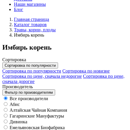
Наши магазины
Блог
Главная страница
Каталог товаров
Травы, корни, плоды
Имбирь корень
Имбирь корень
Сортировка
Сортировка по популярности
Сортировка по популярности
Сортировка по новизне
Сортировка по цене, сначала недорогие
Сортировка по цене,
сначала дорогие
Производитель
Фильтр по производителям
Все производители
Абис
Алтайская Чайная Компания
Гагаринские Мануфактуры
Дивинка
Емельяновская Биофабрика