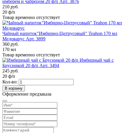
имберем и чабрецом 20 ф/п
Арт. 3876
210
руб.
20 ф/п
Товар
временно
отсутствует
Чайный напиток"Имбирно-Цитрусовый" Teahon 170 мл
Медоварус
Арт. 3899
360
руб.
170 мл
Товар
временно
отсутствует
Имбирный чай с
Брусникой 20 ф/п
Арт. 3494
245
руб.
20 ф/п
Кол-во:
В корзину
Оформление предзаказа