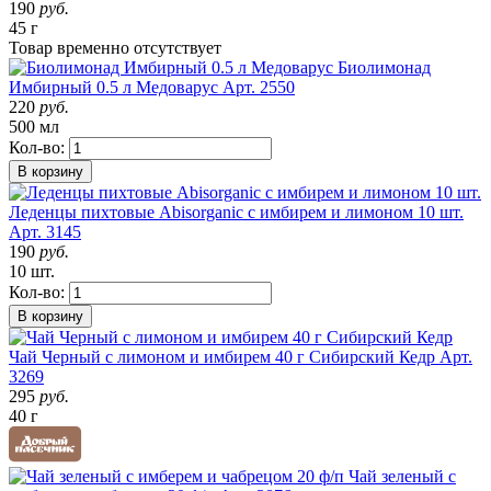
190
руб.
45 г
Товар
временно
отсутствует
Биолимонад
Имбирный 0.5 л Медоварус
Арт. 2550
220
руб.
500 мл
Кол-во:
В корзину
Леденцы пихтовые Abisorganic с имбирем и лимоном 10 шт.
Арт. 3145
190
руб.
10 шт.
Кол-во:
В корзину
Чай Черный с лимоном и имбирем 40 г Сибирский Кедр
Арт.
3269
295
руб.
40 г
Чай зеленый с