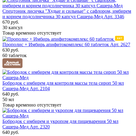
Спецтоник лисичка "Худые и сильные" с сафлором, имбирем
и корнем подсолнечника 30 капсул Сашера-Мед
Арт. 3346
670
руб.
30 капсул
Товар
временно
отсутствует
Прополис + Имбирь апифитокомплекс 60 таблеток
Арт. 2627
630
руб.
60 таблеток
Бобродок с имбирем для контроля массы тела сироп 50 мл
Сашера-Мед
Арт. 2104
640
руб.
50 мл
Товар
временно
отсутствует
Бобродок с имбирем и укропом для пищеварения 50 мл
Сашера-Мед
Арт. 2320
640
руб.