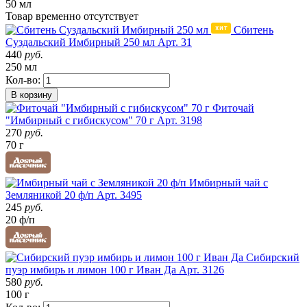
50 мл
Товар
временно
отсутствует
Сбитень
Суздальский Имбирный 250 мл
Арт. 31
440
руб.
250 мл
Кол-во:
В корзину
Фиточай
"Имбирный с гибискусом" 70 г
Арт. 3198
270
руб.
70 г
Имбирный чай с
Земляникой 20 ф/п
Арт. 3495
245
руб.
20 ф/п
Сибирский
пуэр имбирь и лимон 100 г Иван Да
Арт. 3126
580
руб.
100 г