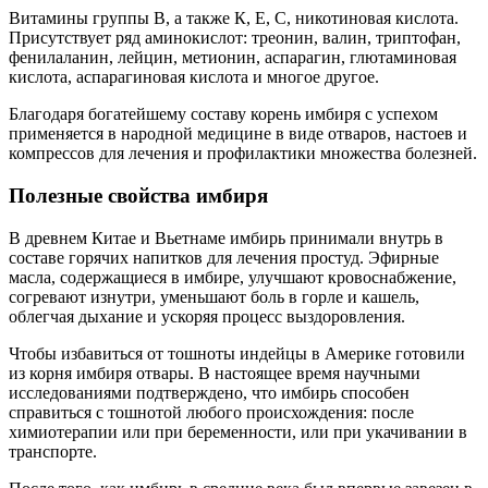
Витамины группы В, а также К, Е, С, никотиновая кислота.
Присутствует ряд аминокислот: треонин, валин, триптофан,
фенилаланин, лейцин, метионин, аспарагин, глютаминовая
кислота, аспарагиновая кислота и многое другое.
Благодаря богатейшему составу корень имбиря с успехом
применяется в народной медицине в виде отваров, настоев и
компрессов для лечения и профилактики множества болезней.
Полезные свойства имбиря
В древнем Китае и Вьетнаме имбирь принимали внутрь в
составе горячих напитков для лечения простуд. Эфирные
масла, содержащиеся в имбире, улучшают кровоснабжение,
согревают изнутри, уменьшают боль в горле и кашель,
облегчая дыхание и ускоряя процесс выздоровления.
Чтобы избавиться от тошноты индейцы в Америке готовили
из корня имбиря отвары. В настоящее время научными
исследованиями подтверждено, что имбирь способен
справиться с тошнотой любого происхождения: после
химиотерапии или при беременности, или при укачивании в
транспорте.