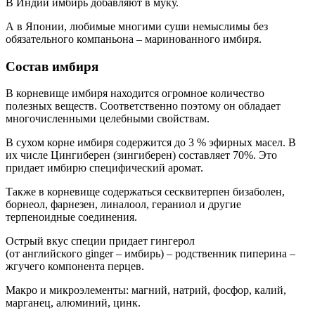
В Индии имбирь добавляют в муку.
А в Японии, любимые многими суши немыслимы без
обязательного компаньона – маринованного имбиря.
Состав имбиря
В корневище имбиря находится огромное количество
полезных веществ. Соответственно поэтому он обладает
многочисленными целебными свойствам.
В сухом корне имбиря содержится до 3 % эфирных масел. В
их числе Цингиберен (зингиберен) составляет 70%. Это
придает имбирю специфический аромат.
Также в корневище содержаться сесквитерпен бизаболен,
борнеол, фарнезен, линалоол, гераниол и другие
терпеноидные соединения.
Острый вкус специи придает гингерол
(от английского ginger – имбирь) – родственник пиперина –
жгучего компонента перцев.
Макро и микроэлементы: магний, натрий, фосфор, калий,
марганец, алюминий, цинк.