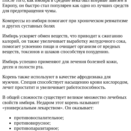
После того, как имбирь в средние века был впервые завезен в
Европу, он быстро стал популярен как одно из лучших средств
для предотвращения чумы.
Компрессы из имбиря помогают при хроническом ревматизме
и других суставных болях
Имбирь ускоряет обмен веществ, что приводит к сжиганию
калорий, он также увеличивает выработку желудочного сока,
помогает усвоению пищи и очищает организм от вредных
веществ, токсинов и шлаков способствуя похудению.
Имбирь успешно применяют для лечения болезней кожи,
десен и полости рта.
Корень также используют в качестве афродизиака для
мужчин. Специя способствует насыщению крови кислородом,
лечит простатит и увеличивает работоспособность.
В общей сложности существует великое множество лечебных
свойств имбиря. Недаром этот корень называют
«универсальным лекарством». Он оказывает:
противовоспалительное;
противовирусное;
противопаразитарное;