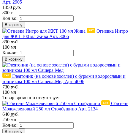
Арт. 2905
1350
руб.
800 г
Кол-во:
В корзину
Огневка Интро
для ЖКТ 100 мл Жива
Арт. 3066
890
руб.
100 мл
Кол-во:
В корзину
Глеятоник (на основе зооглеи) с бурыми водорослями и
зопником 100 мл Сашера-Мед
Арт. 4096
730
руб.
100 мл
Товар
временно
отсутствует
Сбитень
Можжевеловый 250 мл Столбушино
Арт. 2134
640
руб.
250 мл
Кол-во:
В корзину