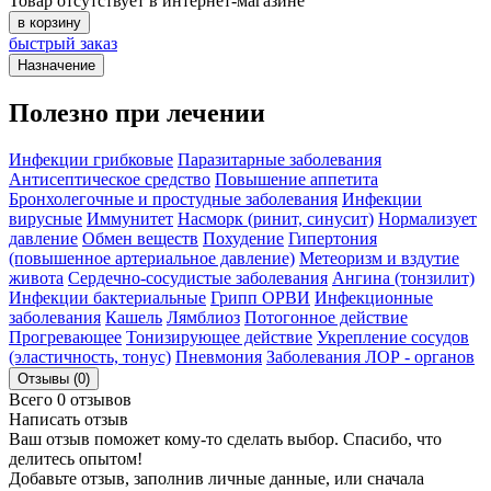
Товар отсутствует в интернет-магазине
в корзину
быстрый заказ
Назначение
Полезно при лечении
Инфекции грибковые
Паразитарные заболевания
Антисептическое средство
Повышение аппетита
Бронхолегочные и простудные заболевания
Инфекции
вирусные
Иммунитет
Насморк (ринит, синусит)
Нормализует
давление
Обмен веществ
Похудение
Гипертония
(повышенное артериальное давление)
Метеоризм и вздутие
живота
Сердечно-сосудистые заболевания
Ангина (тонзилит)
Инфекции бактериальные
Грипп ОРВИ
Инфекционные
заболевания
Кашель
Лямблиоз
Потогонное действие
Прогревающее
Тонизирующее действие
Укрепление сосудов
(эластичность, тонус)
Пневмония
Заболевания ЛОР - органов
Отзывы (0)
Всего 0 отзывов
Написать отзыв
Ваш отзыв поможет кому-то сделать выбор. Спасибо, что
делитесь опытом!
Добавьте отзыв, заполнив личные данные, или сначала