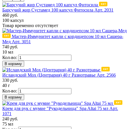
Барсучий жир Сустамед 100 капсул Фитосила
Арт. 2031
460
руб.
100 капсул
Товар
временно
отсутствует
Мастер-Иммунитет капли с кордицепсом 10 мл Сашера-
Мед
Арт. 3051
740
руб.
10 мл
Кол-во:
В корзину
Исландский Мох (Центрария) 40 г Разнотравье
Арт. 2566
330
руб.
40 г
Кол-во:
В корзину
Крем для рук с мумие "Рукодельница" Spa Altai 75 мл
Арт.
1071
240
руб.
75 мл