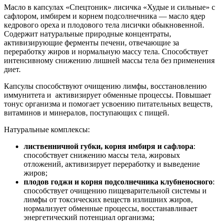
Масло в капсулах «Спецтоник» лисичка «Худые и сильные» с
сафлором, имбирем и корнем подсолнечника — масло ядер
кедрового ореха и плодового тела лисички обыкновенной.
Содержит натуральные природные концентраты,
активизирующие ферменты печени, отвечающие за
переработку жиров и нормальную массу тела. Способствует
интенсивному снижению лишней массы тела без применения
диет.
Капсулы способствуют очищению лимфы, восстановлению
иммунитета и активизирует обменные процессы. Повышает
тонус организма и помогает усвоению питательных веществ,
витаминов и минералов, поступающих с пищей.
Натуральные комплексы:
лиственничной губки, корня имбиря и сафлора
:
способствует снижению массы тела, жировых
отложений, активизирует переработку и выведение
жиров;
плодов годжи и корня подсолнечника клубненосного
:
способствует очищению пищеварительной системы и
лимфы от токсических веществ излишних жиров,
нормализует обменные процессы, восстанавливает
энергетический потенциал организма;