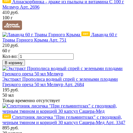
Апиаскорбинка - драже из пыльцы и витамина С 100 г
Мелмур
Арт. 2696
410
руб.
100 г
Лаванда 60 г
Травы Горного Крыма
Арт. 751
210
руб.
60 г
Кол-во:
В корзину
Экстракт Прополиса водный спрей с зелеными плодами
Грецкого ореха 50 мл Мелмур
Арт. 2684
195
руб.
50 мл
Товар
временно
отсутствует
Спецтоник лисичка "При гельминтозах" с гвоздикой,
черным тмином и корицей 30 капсул Сашера-Мед
Арт. 3347
895
руб.