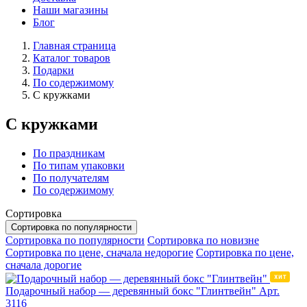
Наши магазины
Блог
Главная страница
Каталог товаров
Подарки
По содержимому
С кружками
С кружками
По праздникам
По типам упаковки
По получателям
По содержимому
Сортировка
Сортировка по популярности
Сортировка по популярности
Сортировка по новизне
Сортировка по цене, сначала недорогие
Сортировка по цене,
сначала дорогие
Подарочный набор — деревянный бокс "Глинтвейн"
Арт.
3116