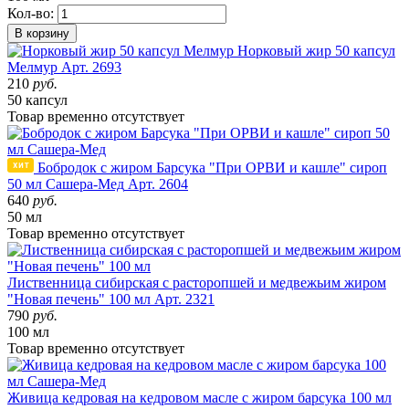
Кол-во:
В корзину
Норковый жир 50 капсул
Мелмур
Арт. 2693
210
руб.
50 капсул
Товар
временно
отсутствует
Бобродок с жиром Барсука "При ОРВИ и кашле" сироп
50 мл Сашера-Мед
Арт. 2604
640
руб.
50 мл
Товар
временно
отсутствует
Лиственница сибирская с расторопшей и медвежьим жиром
"Новая печень" 100 мл
Арт. 2321
790
руб.
100 мл
Товар
временно
отсутствует
Живица кедровая на кедровом масле с жиром барсука 100 мл