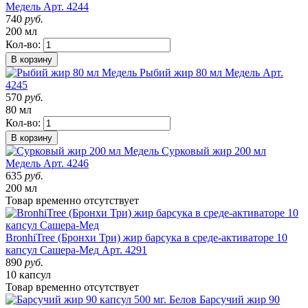
Медель
Арт. 4244
740
руб.
200 мл
Кол-во:
В корзину
Рыбий жир 80 мл Медель
Арт.
4245
570
руб.
80 мл
Кол-во:
В корзину
Сурковый жир 200 мл
Медель
Арт. 4246
635
руб.
200 мл
Товар
временно
отсутствует
BronhiTree (Бронхи Три) жир барсука в среде-активаторе 10
капсул Сашера-Мед
Арт. 4291
890
руб.
10 капсул
Товар
временно
отсутствует
Барсучий жир 90