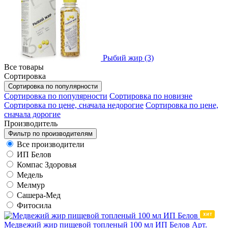
Рыбий жир (3)
Все товары
Сортировка
Сортировка по популярности
Сортировка по популярности
Сортировка по новизне
Сортировка по цене, сначала недорогие
Сортировка по цене,
сначала дорогие
Производитель
Фильтр по производителям
Все производители
ИП Белов
Компас Здоровья
Медель
Мелмур
Сашера-Мед
Фитосила
Медвежий жир пищевой топленый 100 мл ИП Белов
Арт.