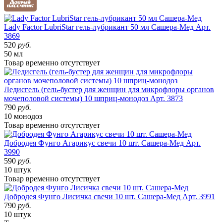
Lady Factor LubriStar гель-лубрикант 50 мл Сашера-Мед
Арт.
3869
520
руб.
50 мл
Товар
временно
отсутствует
Ледисгель (гель-бустер для женщин для микрофлоры органов
мочеполовой системы) 10 шприц-монодоз
Арт. 3873
790
руб.
10 монодоз
Товар
временно
отсутствует
Добродея Фунго Агарикус свечи 10 шт. Сашера-Мед
Арт.
3990
590
руб.
10 штук
Товар
временно
отсутствует
Добродея Фунго Лисичка свечи 10 шт. Сашера-Мед
Арт. 3991
790
руб.
10 штук