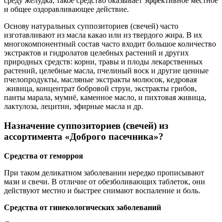
среду желудка, такое средство оказывает эффективное местное
и общее оздоравливающее действие.
Основу натуральных суппозиториев (свечей) часто
изготавливают из масла какао или из твердого жира. В их
многокомпонентный состав часто входит большое количество
экстрактов и гидролатов целебных растений и других
природных средств: корни, травы и плоды лекарственных
растений, целебные масла, пчелиный воск и другие ценные
пчелопродукты, масляные экстракты молюсок, кедровая
живица, концентрат бобровой струи, экстракты грибов,
панты марала, мумиё, каменное масло, и пихтовая живица,
лактулоза, лецитин, эфирные масла и др.
Назначение суппозиториев (свечей) из
ассортимента «Доброго пасечника»?
Средства от геморроя
При таком деликатном заболевании нередко прописывают
мази и свечи. В отличие от обезболивающих таблеток, они
действуют местно и быстрее снимают воспаление и боль.
Средства от гинекологических заболеваний