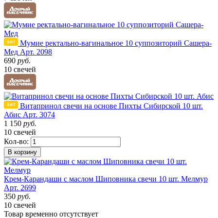
Мумие ректально-вагинальное 10 суппозиторий Сашера-
Мед
Арт. 2098
690
руб.
10 свечей
Витапринол свечи на основе Пихты Сибирской 10 шт.
Абис
Арт. 3074
1 150
руб.
10 свечей
Кол-во:
В корзину
Крем-Карандаши с маслом Шиповника свечи 10 шт. Мелмур
Арт. 2699
350
руб.
10 свечей
Товар
временно
отсутствует