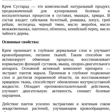
Крем Сустарад — это комплексный натуральный продукт,
предназначенный для купирования болевых и
воспалительных процессов в суставах, мышцах, хрящах. В
состав входит: сабельник болотный, ромашка, лопух, гриб
рейши, леспедеца, черный тмин, масло зверобоя, масло
можжевельника, пантенол, облепиха, кенийский перец, масло
чайного дерева.
Основные свойства:
Крем проникает в глубокие дермальные слои и улучшает
кровообращение, питание тканей. Таким способом он
активизирует обменные процессы, восстанавливает
нормальную функций суставов, мышц, опорно-двигательного
аппарата. Основной активный компонент препарата —
экстракт пантов марала. Проникая в глубокие подкожные
слои и достигая пораженной области, он восстанавливает
хрящевую ткань, способствует обновлению внутрисуставной
жидкости. Обладает противовоспалительной действием,
улучшает двигательную активность, снимает болевые
ощущения.
Действие пантов усилено экстрактами и млечным соком
лекарственных растений, улучшающим кровообращение,