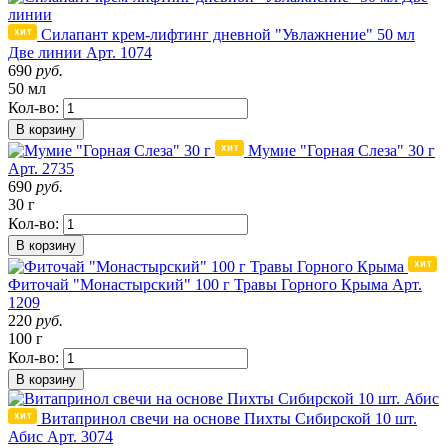
Силапант крем-лифтинг дневной "Увлажнение" 50 мл
Две линии
Арт. 1074
690
руб.
50 мл
Кол-во:
В корзину
Мумие "Горная Слеза" 30 г
Арт. 2735
690
руб.
30 г
Кол-во:
В корзину
Фиточай "Монастырский" 100 г Травы Горного Крыма
Арт.
1209
220
руб.
100 г
Кол-во:
В корзину
Витапринол свечи на основе Пихты Сибирской 10 шт.
Абис
Арт. 3074