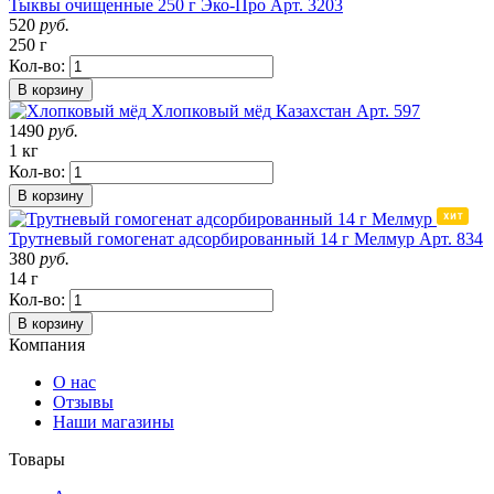
Тыквы очищенные 250 г Эко-Про
Арт. 3203
520
руб.
250 г
Кол-во:
В корзину
Хлопковый мёд
Казахстан
Арт. 597
1490
руб.
1 кг
Кол-во:
В корзину
Трутневый гомогенат адсорбированный 14 г Мелмур
Арт. 834
380
руб.
14 г
Кол-во:
В корзину
Компания
О нас
Отзывы
Наши магазины
Товары