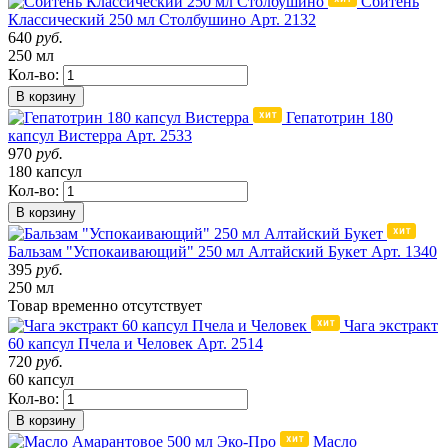
Сбитень
Классический 250 мл Столбушино
Арт. 2132
640
руб.
250 мл
Кол-во:
В корзину
Гепатотрин 180
капсул Вистерра
Арт. 2533
970
руб.
180 капсул
Кол-во:
В корзину
Бальзам "Успокаивающий" 250 мл Алтайский Букет
Арт. 1340
395
руб.
250 мл
Товар
временно
отсутствует
Чага экстракт
60 капсул Пчела и Человек
Арт. 2514
720
руб.
60 капсул
Кол-во:
В корзину
Масло