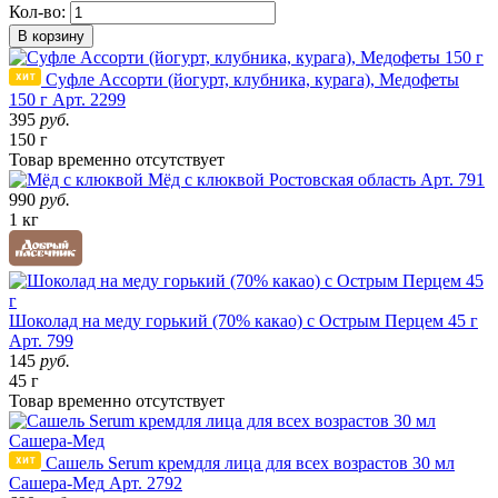
Кол-во:
В корзину
Суфле Ассорти (йогурт, клубника, курага), Медофеты
150 г
Арт. 2299
395
руб.
150 г
Товар
временно
отсутствует
Мёд с клюквой
Ростовская область
Арт. 791
990
руб.
1 кг
Шоколад на меду горький (70% какао) с Острым Перцем 45 г
Арт. 799
145
руб.
45 г
Товар
временно
отсутствует
Сашель Serum кремдля лица для всех возрастов 30 мл
Сашера-Мед
Арт. 2792