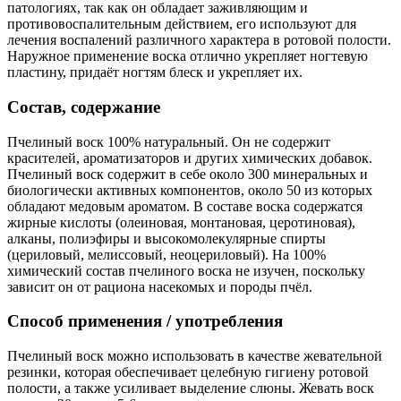
патологиях, так как он обладает заживляющим и
противовоспалительным действием, его используют для
лечения воспалений различного характера в ротовой полости.
Наружное применение воска отлично укрепляет ногтевую
пластину, придаёт ногтям блеск и укрепляет их.
Состав, содержание
Пчелиный воск 100% натуральный. Он не содержит
красителей, ароматизаторов и других химических добавок.
Пчелиный воск содержит в себе около 300 минеральных и
биологически активных компонентов, около 50 из которых
обладают медовым ароматом. В составе воска содержатся
жирные кислоты (олеиновая, монтановая, церотиновая),
алканы, полиэфиры и высокомолекулярные спирты
(цериловый, мелиссовый, неоцериловый). На 100%
химический состав пчелиного воска не изучен, поскольку
зависит он от рациона насекомых и породы пчёл.
Способ применения / употребления
Пчелиный воск можно использовать в качестве жевательной
резинки, которая обеспечивает целебную гигиену ротовой
полости, а также усиливает выделение слюны. Жевать воск