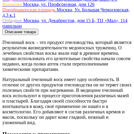
Коньково
Москва, ул. Профсоюзная, дом 126
Преображенская площадь
Москва, Ул. Большая Черкизовская,
д.3 к.1
Отрадное
Москва, ул. Декабристов, дом 15 Б, ТЦ «Мал», 114
павильон
Описание товара
Пчелиный воск – это продукт пчеловодства, который является
результатом жизнедеятельности медоносных тружениц. О
лечебных свойствах воска знали ещё в древние времена,
однако использовать его целительные свойства начали совсем
недавно, когда полки аптек стали переполненными
химическими препаратами.
Натуральный пчелиный воск имеет одну особенность. В
отличие от других продуктов пчеловодства он не теряет своих
полезных свойств при нагревании. В медицине пчелиный
воск используют в процессе приготовления различных мазей
и пластырей. Благодаря своей способности быстро
впитываться в кожу, своё применение он нашёл и в
косметологии. Его добавляют в состав различных кремов и
масок, поскольку он дарит коже гладкий, нежный и
ухоженный вид.