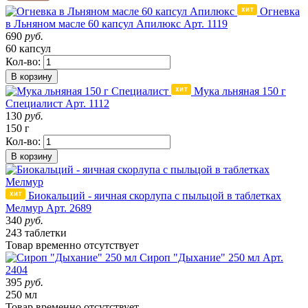
Огневка
в Льняном масле 60 капсул Апилюкс
Арт. 1119
690
руб.
60 капсул
Кол-во:
В корзину
Мука льняная 150 г
Специалист
Арт. 1112
130
руб.
150 г
Кол-во:
В корзину
Биокальций - яичная скорлупа с пыльцой в таблетках
Мелмур
Арт. 2689
340
руб.
243 таблетки
Товар
временно
отсутствует
Сироп "Дыхание" 250 мл
Арт.
2404
395
руб.
250 мл
Товар
временно
отсутствует