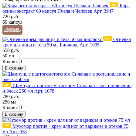
Кора
осины экстракт 60 капсул Пчела и Человек
Арт. 3947
720
руб.
60 капсул
Огневка
крем для лица и тела 50 мл Биолюкс
Арт. 1095
650
руб.
50 мл
Кол-во:
В корзину
Шампунь с пантогематогеном Силапант восстановление
и блеск 250 мл
Арт. 1078
780
руб.
250 мл
Кол-во:
В корзину
Мухомор против - крем для ног от варикоза и отеков 75
мл
Арт. 958