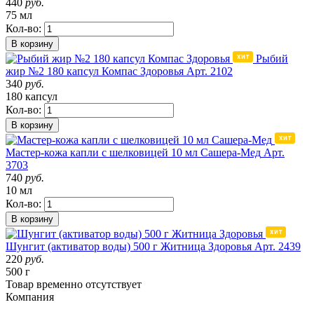
440
руб.
75 мл
Кол-во:
В корзину
Рыбий
жир №2 180 капсул Компас Здоровья
Арт. 2102
340
руб.
180 капсул
Кол-во:
В корзину
Мастер-кожа капли с шелковицей 10 мл Сашера-Мед
Арт.
3703
740
руб.
10 мл
Кол-во:
В корзину
Шунгит (активатор воды) 500 г Житница Здоровья
Арт. 2439
220
руб.
500 г
Товар
временно
отсутствует
Компания