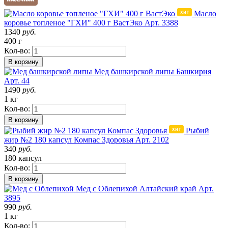
Масло
коровье топленое "ГХИ" 400 г ВастЭко
Арт. 3388
1340
руб.
400 г
Кол-во:
В корзину
Мед башкирской липы
Башкирия
Арт. 44
1490
руб.
1 кг
Кол-во:
В корзину
Рыбий
жир №2 180 капсул Компас Здоровья
Арт. 2102
340
руб.
180 капсул
Кол-во:
В корзину
Мед с Облепихой
Алтайский край
Арт.
3895
990
руб.
1 кг
Кол-во: