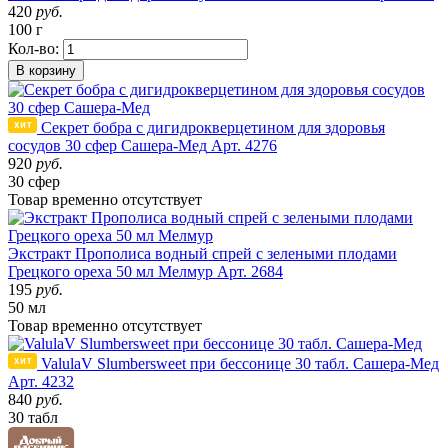
420
руб.
100 г
Кол-во:
В корзину
Секрет бобра с дигидрокверцетином для здоровья
сосудов 30 сфер Сашера-Мед
Арт. 4276
920
руб.
30 сфер
Товар
временно
отсутствует
Экстракт Прополиса водный спрей с зелеными плодами
Грецкого ореха 50 мл Мелмур
Арт. 2684
195
руб.
50 мл
Товар
временно
отсутствует
ValulaV Slumbersweet при бессонице 30 табл. Сашера-Мед
Арт. 4232
840
руб.
30 табл