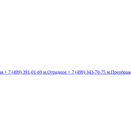
ая
+ 7 (499) 391-01-69
м.Отрадное
+ 7 (499) 343-70-75
м.Преображ