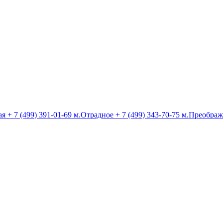
ая
+ 7 (499) 391-01-69
м.Отрадное
+ 7 (499) 343-70-75
м.Преображ